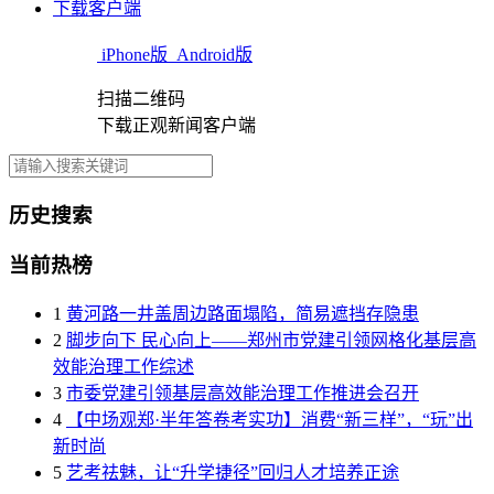
下载客户端
iPhone版
Android版
扫描二维码
下载正观新闻客户端
历史搜索
当前热榜
1
黄河路一井盖周边路面塌陷，简易遮挡存隐患
2
脚步向下 民心向上——郑州市党建引领网格化基层高
效能治理工作综述
3
市委党建引领基层高效能治理工作推进会召开
4
【中场观郑·半年答卷考实功】消费“新三样”，“玩”出
新时尚
5
艺考祛魅，让“升学捷径”回归人才培养正途