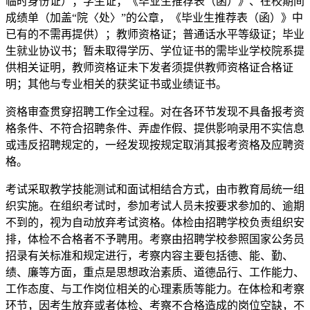
临时身份证）；学生证；《毕业生推荐表（函）》、在校期间
成绩单（加盖“院〈处〉”的公章，《毕业生推荐表（函）》中
已有的不需再提供）；教师资格证；普通话水平等级证；毕业
生就业协议书；暂未取得学历、学位证书的需毕业学校院系提
供相关证明，教师资格证未下发者须提供教师资格证合格证
明；其他与专业相关的获奖证书或业绩证书。
资格审查贯穿招聘工作全过程。对在各环节发现不具备报考资
格条件、不符合招聘条件、弄虚作假、提供影响录用不实信息
或违反招聘规定的，一经发现按规定取消其报考资格及应聘资
格。
考试采取教学技能测试和面试相结合方式，由市教育局统一组
织实施。在组织考试时，参加考试人员未按要求参加的、逾期
不到的，视为自动放弃考试资格。体检由招聘学校负责组织安
排，体检不合格者不予聘用。考察由招聘学校参照国家公务员
招录有关标准和规定进行，考察内容主要包括德、能、勤、
绩、廉等方面，重点是思想政治素质、道德品行、工作能力、
工作态度、与工作岗位相关的心理素质等能力。在体检和考察
环节，因考生放弃或者体检、考察不合格造成的岗位空缺，不