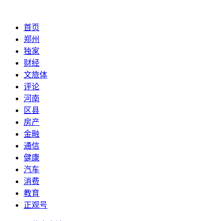
首页
郑州
独家
财经
文旅体
评论
河南
区县
房产
金融
通信
健康
汽车
消费
教育
正观号