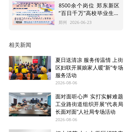
8500余个岗位 郑东新区
到）
“百日千万”高校毕业生专
场招聘会周五举行
咨询电话：0371-65510123
郑州
2026-06-23
（正观新闻记者 李娜）
相关新闻
编辑：宋雨馨
夏日送清凉 服务传温情 上街
区妇联开展娘家人暖“新”专场
服务活动
2026-08-06
版权声明
面对面听心声 实打实解难题
工业路街道组织开展“代表局
本文（包括但不限于文字、图片、音乐、视频
长面对面”人社局专场活动
等）版权归正观传媒科技（河南）有限公司所
2026-08-06
有，未经正观传媒科技（河南）有限公司授权，
不得以任何方式加以使用，包括转载、摘编、复