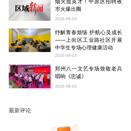
烟火揽英才！中原区招聘夜
制或建立镜像。如需转载本文，请后台联系取得
市火爆出圈
授权，并应在授权范围内使用，同时注明来源正
观新闻及原作者，并不得将本文提供给任何第三
2026-08-03
方。
纾解青春烦恼 护航心灵成长
——上街区工业路社区开展
正观传媒科技（河南）有限公司保留追究侵权者
中学生专场心理健康活动
法律责任的权利
2026-08-03
郑州八一文艺专场致敬老兵
唱响《忠诚》
2026-08-03
最新评论