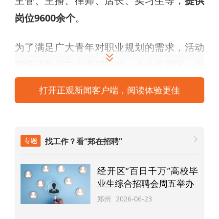
主管、主播、律师、店长、实习生等，
提供
岗位9600余个
。
为了满足广大青年对职业规划的需求，活动
现场还将设立企业招聘区、企业展示区、手
机端扫码投递简历等方式，以便多元化服务
打开正观新闻客户端，阅读体验更佳
求职者，进一步为求职青年进行岗位匹配和
面对面推荐。
找工作？看“郑在招聘”
招聘会时间：8月9日（周六）10：00-13：
00
经开区“百日千万”高校毕
业生综合招聘会周五举办
招聘会地址：郑东新区万达坊一楼大厅西门
郑州
2026-06-23
入场（地铁3号线通泰路站C口出500米即