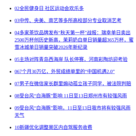
02
全民健身日 社区运动会欢乐多
03
中传、央美、南艺等多所高校部分专业取消艺考
04
多家茶饮品牌发布“秋天第一杯”战报：瑞幸单日卖出
2500万杯创历史新高，茉莉奶白单日销量超365万杯，蜜
雪冰城单日销量突破2026年新纪录
05
主场对阵青岛西海岸 队长停赛，河南彩陶坊迎考验
06
7个月30万亿，外贸成绩单里的“中国机遇2.0”
07
男子在微信家长群里煽动孤立孩子同学，被法院判赔
08
受台风“白海豚”影响 11日至13日郑州市有较强风雨
09
受台风“白海豚”影响，11日至13日我市将有较强风雨
天气
10
新疆优化调整景区内自驾服务收费