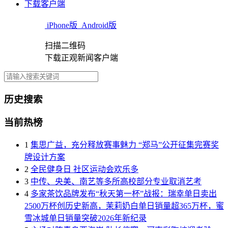
下载客户端
iPhone版
Android版
扫描二维码
下载正观新闻客户端
历史搜索
当前热榜
1
集思广益，充分释放赛事魅力 “郑马”公开征集完赛奖
牌设计方案
2
全民健身日 社区运动会欢乐多
3
中传、央美、南艺等多所高校部分专业取消艺考
4
多家茶饮品牌发布“秋天第一杯”战报：瑞幸单日卖出
2500万杯创历史新高，茉莉奶白单日销量超365万杯，蜜
雪冰城单日销量突破2026年新纪录