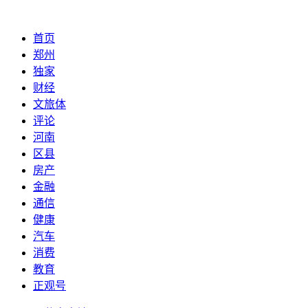
首页
郑州
独家
财经
文旅体
评论
河南
区县
房产
金融
通信
健康
汽车
消费
教育
正观号