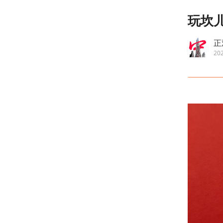
玩坎
正
202