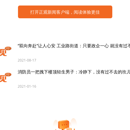
—完成任务。赵某某埋他娘——应尽义务。
打开正观新闻客户端，阅读体验更佳
揭锅拍——熟了！
是石道乡石道街东街人，回族，按乡亲辈分我叫他魁爷。他
无比，诚实厚道，他的特色手艺或者是持家之道就是打水煎
“双向奔赴”让人心安 工业路街道：只要政企一心 就没有过
年生人，我没有见过他打水煎包，但我见过他本人。他和我
一些事儿都是从我爹和乡邻那儿听到的。
2021-08-17
消防员一把拽下楼顶轻生男子：冷静下，没有过不去的坎
，他与人打赌，曾把碾场的石磙举放到树杈上。他兄弟三人
集会打水煎包时他掌锅。他家的水煎包个大、馅多、一面金
2021-01-16
子煎熟时，他总是习惯性地用包子铲轻敲几下锅拍，以显示
出手了，然后快速揭起锅拍并大声吆喝：“熟啦——熟啦！老
尝这又焦又香又软和的大包子！”锅拍揭开，满街飘香，人们
，吃一口他家的包子那真是满嘴溢香。久而久之，“马魁揭锅
成了老家人口中的一个歇后语。