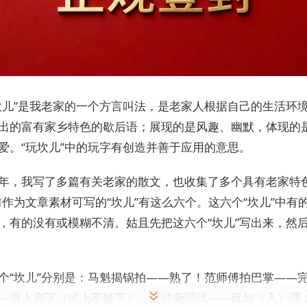
坎儿”是我老家的一个方言叫法，是老家人根据自己的生活环
出的富有家乡特色的歇后语；展现的是风趣、幽默，体现的
爱。“玩坎儿”中的玩字有创造并善于应用的意思。
年，我写了多篇有关老家的散文，也收集了多个具有老家特色
前作为文章素材可写的“坎儿”有这么六个。这六个“坎儿”中有
，有的没有或模糊不清。姑且先把这六个“坎儿”写出来，然
个“坎儿”分别是：马魁揭锅拍——熟了！范师傅拍巴掌——
—肩上肩下（或上不错下）。三过尧唱戏——玩如（入）哩