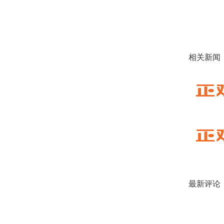
埋他爹—
马魁
相关新闻
马魁
硕，力大
１９６６
好，他的
某年
大，每逢
软和。包
之作快要
最新评论
来吧，尝
接踵而至
了！”便