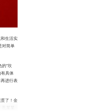
境和生活实
是对简单
的“坎
的有具体
后再进行表
完蛋了！金
！孔某某