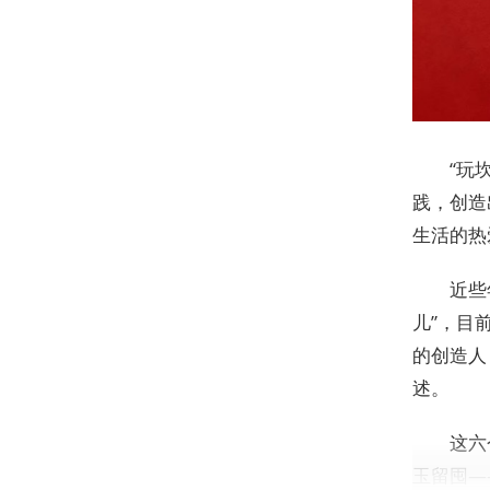
“玩
践，创造
生活的热
近些
儿”，目
的创造人
述。
这六
玉留囤—