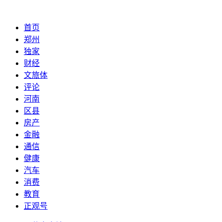
首页
郑州
独家
财经
文旅体
评论
河南
区县
房产
金融
通信
健康
汽车
消费
教育
正观号