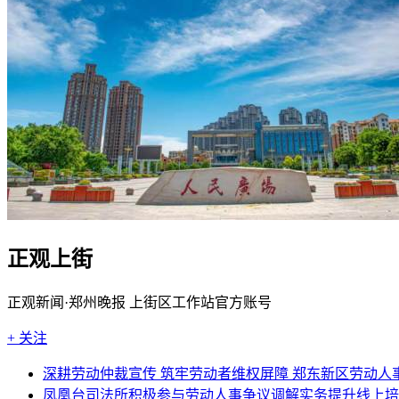
正观上街
正观新闻·郑州晚报 上街区工作站官方账号
+ 关注
深耕劳动仲裁宣传 筑牢劳动者维权屏障 郑东新区劳动
凤凰台司法所积极参与劳动人事争议调解实务提升线上培