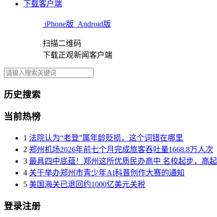
下载客户端
iPhone版
Android版
扫描二维码
下载正观新闻客户端
历史搜索
当前热榜
1
法院认为“老登”属年龄贬损，这个词错在哪里
2
郑州机场2026年前七个月完成旅客吞吐量1668.8万人次
3
最具四中底蕴！郑州这所优质民办高中 名校起步，高
4
关于举办郑州市青少年AI科普创作大赛的通知
5
美国海关已退回约1000亿美元关税
登录注册