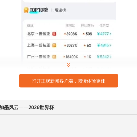
打开正观新闻客户端，阅读体验更佳
图片来源 去哪儿
加墨风云——2026世界杯
处西非，从国内至少需要一次中转才可以抵达。目前，佛
美加墨世界杯1/4决赛将打响 法国对阵摩洛哥
拉亚和博阿维斯塔岛三个重要的枢纽机场。
文旅体
2026-07-09