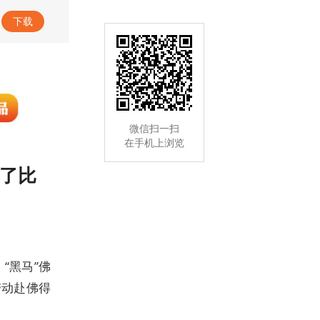
正观：新闻早餐 品读天下
下载
微信扫一扫
在手机上浏览
输了比
“黑马”佛
带动赴佛得