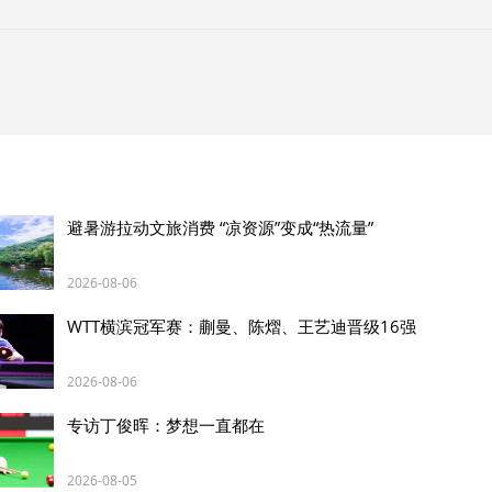
看这里——美加墨世界杯淘汰赛赛程表
文旅体
2026-06-28
避暑游拉动文旅消费 “凉资源”变成“热流量”
2026-08-06
WTT横滨冠军赛：蒯曼、陈熠、王艺迪晋级16强
2026-08-06
专访丁俊晖：梦想一直都在
这是5月13日拍摄的佛得角圣维森特岛明德卢的城市景观。新华社记者 谢剑飞 
2026-08-05