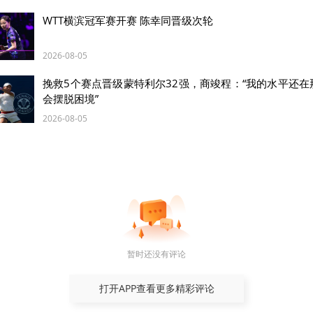
WTT横滨冠军赛开赛 陈幸同晋级次轮
2026-08-05
挽救5个赛点晋级蒙特利尔32强，商竣程：“我的水平还在
会摆脱困境”
2026-08-05
暂时还没有评论
这是5月11日在佛得角圣地亚哥岛拍摄的海滨景观。新华社记者 谢剑飞 摄
打开APP查看更多精彩评论