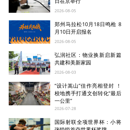
日在京举行
组委会为参加健康跑和家庭跑的选手同样精
2026-08-05
心设计了纪念奖牌。奖牌以千年商都的文化
郑州马拉松10月18日鸣枪 8
厚韵为底色，用青铜纹样复刻中原文明的肌
月10日开启报名
理，郑州的古今风华凝于方寸之间。
2026-08-05
弘润社区：物业换新启新篇
共建和美新家园
2026-08-03
“设计嵩山”佳作亮相登封 ！
校地携手打通文创转化“最后
一公里”
2026-07-28
国际射联全项世界杯：小将
徽章，开“盲盒”见惊喜
张悦悦首夺世界杯奖牌