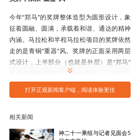
今年“郑马”的奖牌整体造型为圆形设计，象
征着圆融、圆满，承载着和谐、通达的精神
内涵。马拉松和半程马拉松项目的奖牌依然
走的是青铜“重器”风。奖牌的正面采用两层
式设计，上半部分（也就是外层）是“郑马”
奖牌常用的青铜器饕餮纹造型，下半部分
（里层）是凸凹有致的姓氏矩阵，传递着中
打开正观新闻客户端，阅读体验更佳
原厚重的姓氏文化。奖牌背面，炎黄二帝
像、二七塔、大玉米、杜岭方鼎、莲鹤方壶
相关新闻
的浮雕造型，展示着郑州既古老又现代的独
特魅力。
神二十一乘组与记者见面会5