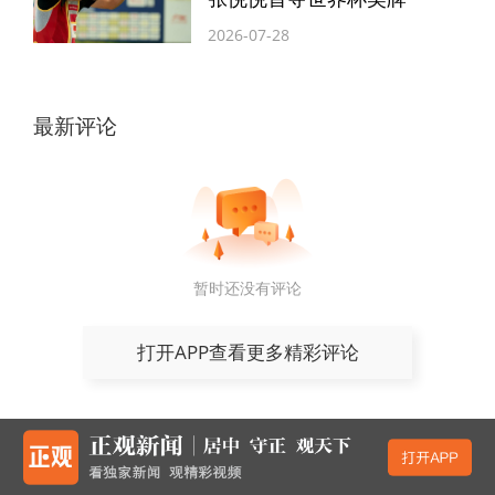
2026-07-28
姓氏文化作为“郑马”独有的特色，贯穿于赛
事的各个环节，其中最受跑友青睐的就是姓
最新评论
氏徽章。完赛之后，将自己专属的姓氏徽章
贴到奖牌之上，是每个选手的荣耀时刻。相
比往年，今年“郑马”的姓氏徽章更大，直径
达到3.6厘米，也更有质感。同时还设计了5
暂时还没有评论
款内容不同的徽章，赛前领物时，选手会随
机领取到其中一款。当然，每一款都有着鲜
打开APP查看更多精彩评论
明的中原文化印记，也都能给跑友带来惊
喜。
完赛后，选手可将领到的奖牌正面中心区域