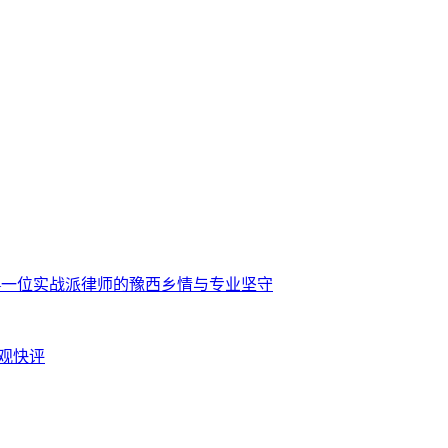
—一位实战派律师的豫西乡情与专业坚守
正观快评