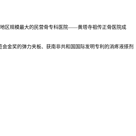
豫北地区规模最大的民营骨专科医院——黄塔寺祖传正骨医院成
览会金奖的弹力夹板、获南非共和国国际发明专利的消疼液搽剂