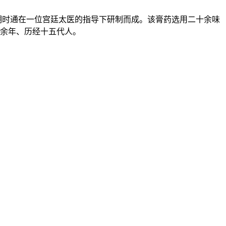
明时通在一位宫廷太医的指导下研制而成。该膏药选用二十余味
0余年、历经十五代人。