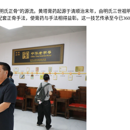
塔明氏正骨”的源流。黄塔膏药起源于清顺治末年，由明氏三世祖
套正骨手法，使膏药与手法相得益彰。这一技艺传承至今已36