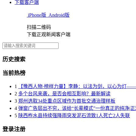
下载客户端
iPhone版
Android版
扫描二维码
下载正观新闻客户端
历史搜索
当前热榜
1
【豫西人物·榜样力量】李静：以法为剑，以心为灯—
2
多个台风来袭，是否会相互影响？最新解读
3
郑州选取34处重点区域作为首批交通治理样板
4
弹窗广告层出不穷，该给“长辈模式”一份真正的纯净|
5
陕西柞水县持续强降雨突发泥石流致1人死亡2人失联
登录注册