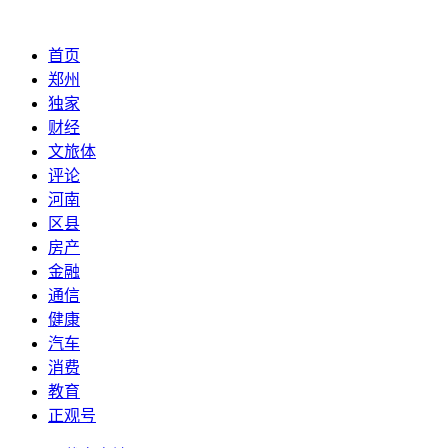
首页
郑州
独家
财经
文旅体
评论
河南
区县
房产
金融
通信
健康
汽车
消费
教育
正观号