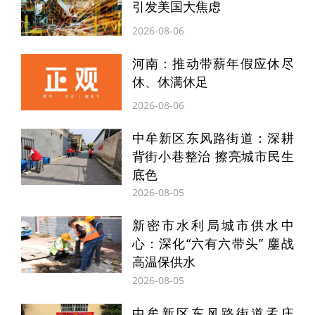
引发美国大焦虑
队伍，提供涵盖清单内外帮办代办、金融、
2026-08-06
财税等9大类、涉及24个部门的43项增值服
河南：推动带薪年假应休尽
务。
休、休满休足
“刚入驻时还在发愁手续要跑多少部门，没想
2026-08-06
到助企专员直接上门对接，证照办好后还送
中牟新区东风路街道：深耕
背街小巷整治 擦亮城市民生
上门，太省心了！”河南智谷水肥技术有限公
底色
司负责人肖总的感慨，道出了改革带来的便
2026-08-05
利。
新密市水利局城市供水中
心：深化“六有六带头” 鏖战
强功能：从“便捷审批”到“增值赋能”
高温保供水
2026-08-05
“清单外的问题，才是增值服务的发力点。”
中牟新区东风路街道孟庄