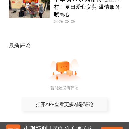
赵雨点明了改革深意。中牟新区的涉企服务
村：夏日爱心义剪 温情服务
驿站不仅是中转站，更通过“小牟帮办”“政务
暖民心
服务直通车”等特色服务，让企业足不出园即
2026-08-05
可享受政策咨询、金融支持、用工对接等全
链条服务。
最新评论
“我们随口提了句人才招聘难、职工子女入学
急，助企专员当场记下，第二天就帮我们对
接上了人社和教育部门负责同志。”肖总说，
暂时还没有评论
“这种‘有求必应、未求先应’的服务，让外地
企业在中牟发展特别安心。”
打开APP查看更多精彩评论
为精准对接需求，新区依托驿站、专班、调