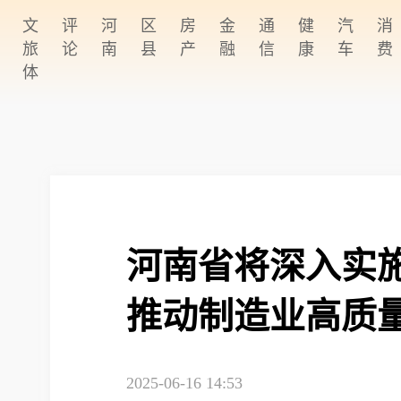
文
评
河
区
房
金
通
健
汽
消
旅
论
南
县
产
融
信
康
车
费
体
账户密码登录
获取验证码
河南省将深入实
推动制造业高质
户使用协议》
及
《隐私政策》
2025-06-16 14:53