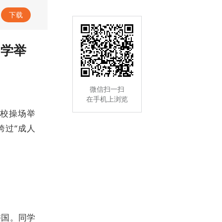
专题｜树立和践行正确政绩观学习教育
下载
中学举
微信扫一扫
在手机上浏览
学校操场举
跨过“成人
许国。同学