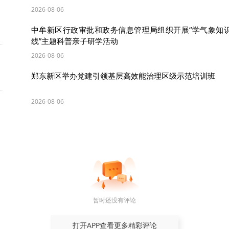
2026-08-06
中牟新区行政审批和政务信息管理局组织开展“学气象知识
线”主题科普亲子研学活动
2026-08-06
郑东新区举办党建引领基层高效能治理区级示范培训班
2026-08-06
日夜的陪伴即将送“我”远行高飞，万千感谢化为一捧鲜花敬
全体老师献上鲜花，全体同学向老师鞠躬表达敬意。该校
毕业决定，并为学生代表颁发集体毕业证。
暂时还没有评论
打开APP查看更多精彩评论