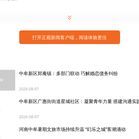
》和《逆战》点燃了现场气氛，当《我和我的祖国》响起
打开正观新闻客户端，阅读体验更佳
跟着一起演唱，成人礼的意义在此升华，18岁最珍贵的礼
铸于民族复兴的星河。
中牟新区郑庵镇：多部门联动 巧解婚恋债务纠纷
诵《银杏与梧桐的絮语》将现场师生带回到高中三年的点
少年幻想变成了青年哲思，日月如梭，三年来，大家一路
2026-08-07
学们，继续坚持，为大家的高中生活画上圆满的句号。
中牟新区广惠街街道星城社区：凝聚青年力量 搭建沟通实
2026-08-07
河南中牟暑期文旅市场持续升温 “幻乐之城”客潮涌动