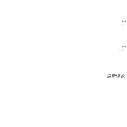
最新评论
一千多个
生代表向
强宣读了