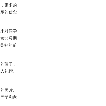
台，更多的
相承的信念
年来对同学
不负父母期
美好的前
任的孺子，
成人礼帽。
时的照片、
少同学和家