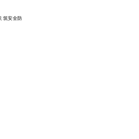
 筑安全防
谢师恩。学
副校长陈松