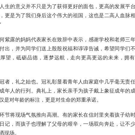
人生的意义并不只是为了获得更好的面包，更高的发展平
，更是为了我们身后这个伟大的祖国，这也是二高人血脉
”
何紫露的妈妈代表家长在致辞中表示，感谢学校和老师三
付出，并为同学们送上殷殷祝福和谆谆告诫，希望同学们
师厚望，砥砺品德，逐梦远航，走向更高更远的未来，拥有
冠者，礼之始也。冠礼彰显着青年人由家庭中几乎毫无责
成年人的行列。典礼上，家长亲手为孩子戴上象征成年的
仅是对年龄的标注，更是对生命的郑重承诺。
环节将现场气氛推向高潮。有的家长在信封里夹着孩子幼
日记，而孩子也理解了父母的艰辛，一场双向奔赴，让不
洒现场。