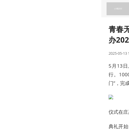
闻早餐 品读天下
青春
办20
2025-05-13 
5月13
行。10
门”，完
仪式在庄
典礼开始