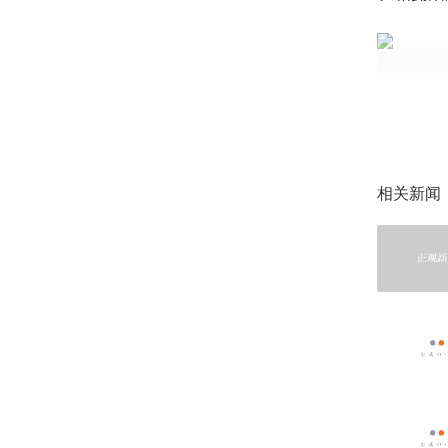
《孤勇者
同学起立
人理想熔
相关新闻
师生诗朗
月如流，
高歌。同