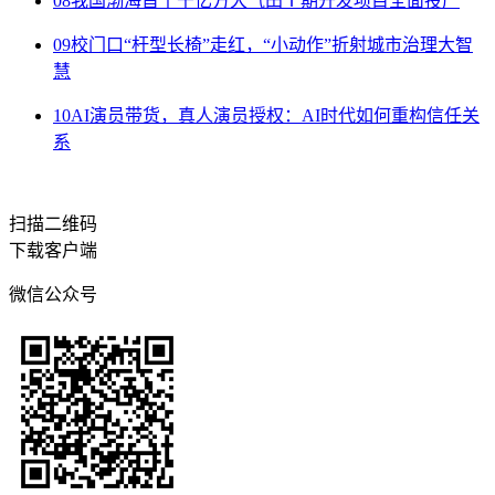
08
我国渤海首个千亿方大气田Ⅰ期开发项目全面投产
09
校门口“杆型长椅”走红，“小动作”折射城市治理大智
慧
10
AI演员带货，真人演员授权：AI时代如何重构信任关
系
扫描二维码
下载客户端
微信公众号