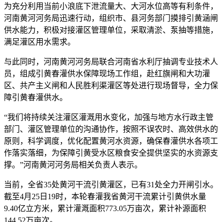
为充分利用当前小浪底下泄流量大、大河水位高等有利条件，
河南黄河河务局迅速行动，组织市、县河务部门摸排引黄涵闸
供水能力，积极对接灌区管理单位，采取清淤、泵抽等措施，
满足灌区用水需求。
与此同时，河南黄河河务局联合河南省水利厅抽调专业技术人
员，组成引黄春灌供水保障现场工作组，赴红旗闸和大功灌
区、共产主义闸和人民胜利渠灌区等处进行现场督导，全力保
障引黄春灌供水。
“我们将持续关注灌区灌溉用水变化，加强与地方水行政主管
部门、灌区管理单位的沟通协作，按照不误农时、高效供水的
原则，科学调度，优化配置黄河水资源，确保春灌供水各项工
作落实落细，为保障引黄受水区粮食安全提供坚实的水资源支
撑。”河南黄河河务局相关负责人表示。
当前，全省35处黄河干流引黄灌区，已有31处全力开闸引水。
截至4月25日19时，本轮春灌我省黄河干流累计引黄供水量
9.40亿立方米，累计灌溉面积773.05万亩次，累计补源面积
144.52万亩次。