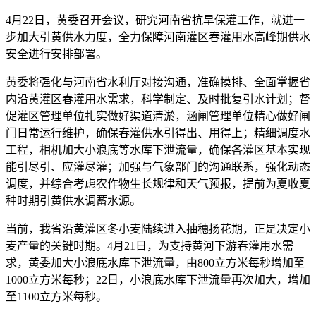
4月22日，黄委召开会议，研究河南省抗旱保灌工作，就进一
步加大引黄供水力度，全力保障河南灌区春灌用水高峰期供水
安全进行安排部署。
黄委将强化与河南省水利厅对接沟通，准确摸排、全面掌握省
内沿黄灌区春灌用水需求，科学制定、及时批复引水计划；督
促灌区管理单位扎实做好渠道清淤，涵闸管理单位精心做好闸
门日常运行维护，确保春灌供水引得出、用得上；精细调度水
工程，相机加大小浪底等水库下泄流量，确保各灌区基本实现
能引尽引、应灌尽灌；加强与气象部门的沟通联系，强化动态
调度，并综合考虑农作物生长规律和天气预报，提前为夏收夏
种时期引黄供水调蓄水源。
当前，我省沿黄灌区冬小麦陆续进入抽穗扬花期，正是决定小
麦产量的关键时期。4月21日，为支持黄河下游春灌用水需
求，黄委加大小浪底水库下泄流量，由800立方米每秒增加至
1000立方米每秒；22日，小浪底水库下泄流量再次加大，增加
至1100立方米每秒。