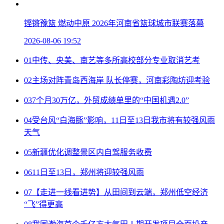
铿锵豫篮 燃动中原 2026年河南省篮球城市联赛落幕
2026-08-06 19:52
01
中传、央美、南艺等多所高校部分专业取消艺考
02
主场对阵青岛西海岸 队长停赛，河南彩陶坊迎考验
03
7个月30万亿，外贸成绩单里的“中国机遇2.0”
04
受台风“白海豚”影响，11日至13日我市将有较强风雨
天气
05
新疆优化调整景区内自驾服务收费
06
11日至13日，郑州将迎较强风雨
07
【走进一线看进势】从田间到云端，郑州低空经济
“飞”得更高