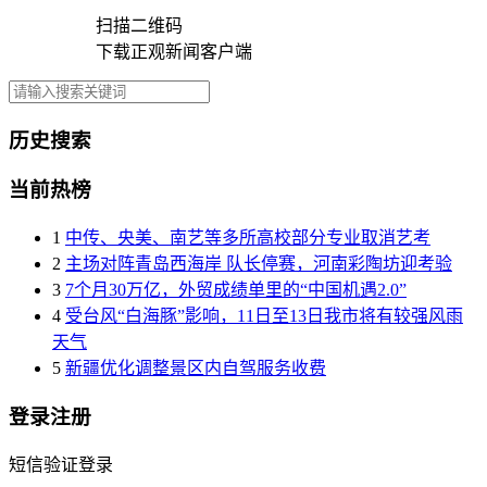
扫描二维码
下载正观新闻客户端
历史搜索
当前热榜
1
中传、央美、南艺等多所高校部分专业取消艺考
2
主场对阵青岛西海岸 队长停赛，河南彩陶坊迎考验
3
7个月30万亿，外贸成绩单里的“中国机遇2.0”
4
受台风“白海豚”影响，11日至13日我市将有较强风雨
天气
5
新疆优化调整景区内自驾服务收费
登录注册
短信验证登录