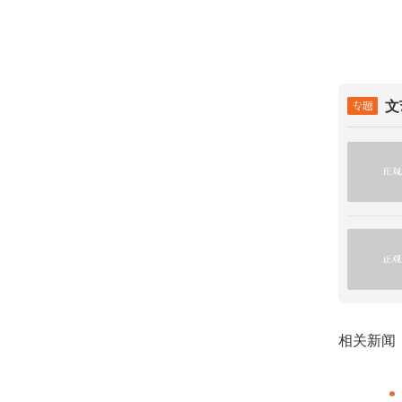
屋漏偏逢
低头输棋
那些沉淀
文
棋天才、
中突围。
”没“郭”，《大梦归离》都是一部彻彻底底的郭式作品？
2024-11-01
水往事》收官，在异域斑驳之地，寻找人性的坚守与回归
2024-08-29
相关新闻