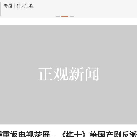
专题丨伟大征程
强重返电视荧屏，《棋士》给国产剧反