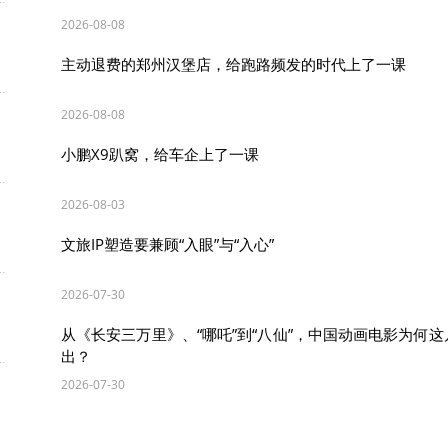
2026-08-08
主动退费的郑州汉堡店，给跑路频发的时代上了一课
视剧普遍塑造“疯批反派强行洗白”或“完美主角开金手指”
2026-08-08
士》独辟蹊径地选择了最易被忽视的普通人视角。崔业在
小鹏X9趴窝，给车企上了一课
间反复横跳，有偏执自私的暗面，亦存善良柔软的底色。这
的精准解剖，使作品超越了传统警匪剧的格局。
2026-08-03
文旅IP塑造要兼顾“入眼”与“入心”
犯罪相结合，也是本剧的一大亮点。“棋”作为题眼，在剧中
。一方面，“逢危须弃”“李代桃僵”等围棋思维被崔业融入犯
2026-07-30
围棋成为剧情线索，牵引着关键人物的命运走向。
从《长安三万里》、“哪吒”到“八仙”，中国动画电影为何
出？
2026-07-30