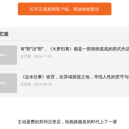
打开正观新闻客户端，阅读体验更佳
连夜雨。为了筹集儿子的医药费，崔业收起傲气，在妻子
以换取费用，又在取钱时遭遇劫案。当听到门外传来哥哥
多年的嫉妒、自卑与不甘骤然沸腾——这个曾经被父母寄
艺观
如今活在兄长光环下的“平庸者”，能够帮助劫匪从哥哥带队
或许，相较于活命，这才是崔伟决意倒戈的根本原因。
《红楼梦之金玉良缘》，别再给观众看丑东西了
《墨雨云间》：当爽感成为剧集的第一要义
主动退费的郑州汉堡店，给跑路频发的时代上了一课