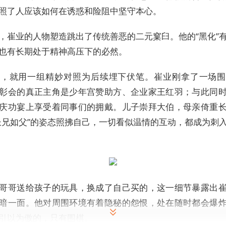
照了人应该如何在诱惑和险阻中坚守本心。
，崔业的人物塑造跳出了传统善恶的二元窠臼。他的“黑化”
也有长期处于精神高压下的必然。
篇，就用一组精妙对照为后续埋下伏笔。崔业刚拿了一场围
彰会的真正主角是少年宫赞助方、企业家王红羽；与此同
庆功宴上享受着同事们的拥戴。儿子崇拜大伯，母亲倚重
长兄如父”的姿态照拂自己，一切看似温情的互动，都成为刺
哥哥送给孩子的玩具，换成了自己买的，这一细节暴露出
暗一面。他对周围环境有着隐秘的怨恨，处在随时都会爆
引以为傲的，只有围棋。