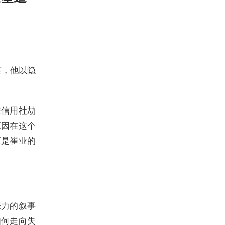
签，他以隐
在信用社劫
原因在这个
正是崔业的
张力的叙事
如何走向失