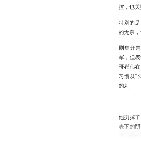
控，也关
特别的是
的无奈，
剧集开
军，但表
哥崔伟在
习惯以“
的刺。
他扔掉了
表下的阴
唯一让他