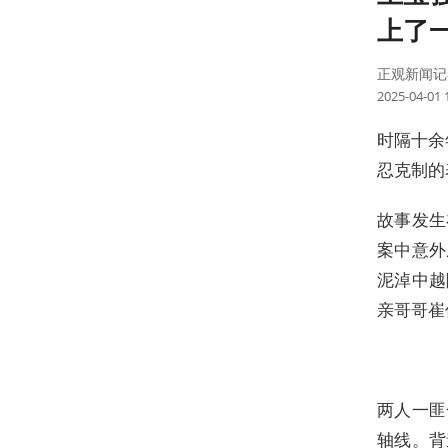
上了
正观新闻记
2025-04-01 
时隔十余
忍克制的
故事发生
案中意外
泥淖中越
亲哥哥崔
两人一匪
轴线。背