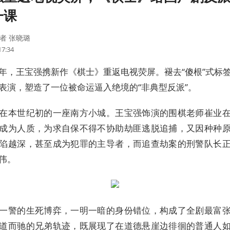
一课
者 张晓璐
17:34
年，王宝强携新作《棋士》重返电视荧屏。褪去“傻根”式标
表演，塑造了一位被命运逼入绝境的“非典型反派”。
在本世纪初的一座南方小城。王宝强饰演的围棋老师崔业
成为人质，为求自保不得不协助劫匪逃脱追捕，又因种种
陷越深，甚至成为犯罪的主导者，而追查劫案的刑警队长
伟。
一警的生死博弈，一明一暗的身份错位，构成了全剧最富
道而驰的兄弟轨迹，既展现了在道德悬崖边徘徊的普通人