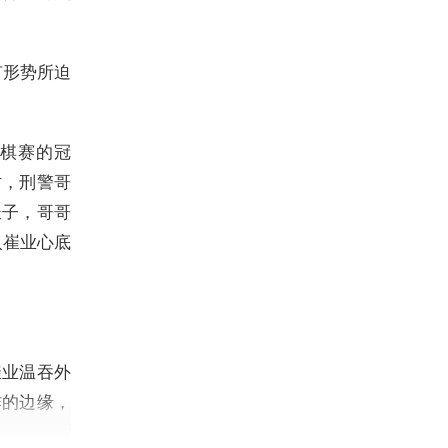
有形势所迫
棋赛的冠
时，刑警哥
长子，哥哥
入崔业心底
崔业温吞外
炸的边缘，