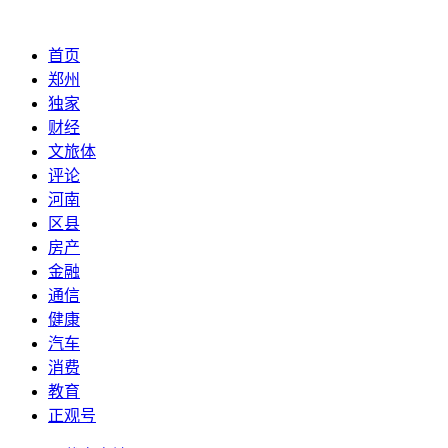
首页
郑州
独家
财经
文旅体
评论
河南
区县
房产
金融
通信
健康
汽车
消费
教育
正观号