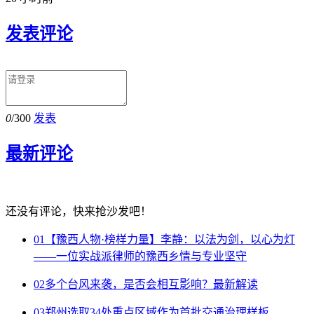
发表评论
0
/300
发表
最新评论
还没有评论，快来抢沙发吧！
01
【豫西人物·榜样力量】李静：以法为剑，以心为灯
——一位实战派律师的豫西乡情与专业坚守
02
多个台风来袭，是否会相互影响？最新解读
03
郑州选取34处重点区域作为首批交通治理样板