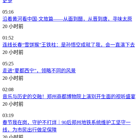
更多
05:16
沿着黄河看中国·文旅篇——从面到醋，从晋到唐，寻味太原
20 小时前
01:52
连线长春“雪饼猴”王铁柱：是孙悟空成就了我，会一直演下去
20 小时前
05:25
走进“夏都西宁”，领略不同的风景
20 小时前
02:08
音乐与历史的交融！郑州商都博物院上演别开生面的视听盛宴
20 小时前
03:19
春节我在岗，守护不打烊｜90后郑州地铁系统维护工坚守一
线，为市民出行做足保障
20 小时前