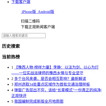
下载客户端
iPhone版
Android版
扫描二维码
下载正观新闻客户端
历史搜索
当前热榜
1
【豫西人物·榜样力量】李静：以法为剑，以心为灯
——一位实战派律师的豫西乡情与专业坚守
2
多个台风来袭，是否会相互影响？最新解读
3
郑州选取34处重点区域作为首批交通治理样板
4
弹窗广告层出不穷，该给“长辈模式”一份真正的纯净|
正观快评
5
我国编制完成新版全月地质图