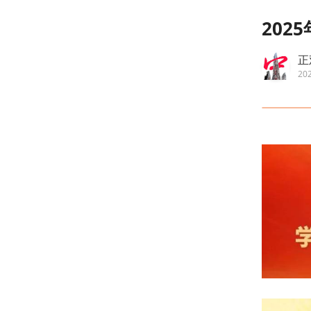
202
正
202