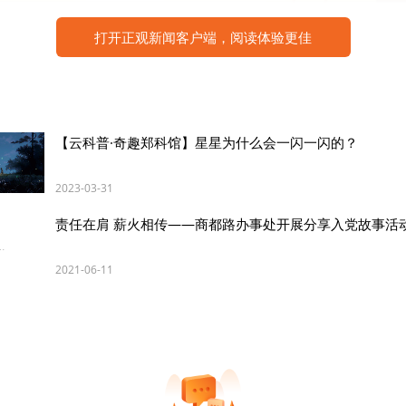
打开正观新闻客户端，阅读体验更佳
【云科普·奇趣郑科馆】星星为什么会一闪一闪的？
2023-03-31
责任在肩 薪火相传——商都路办事处开展分享入党故事活
2021-06-11
５年已经悄悄走过３００天。这３００天，或许你有过喜悦
历过迷茫与焦虑，但从未停下脚步。继续前行，不负时光！