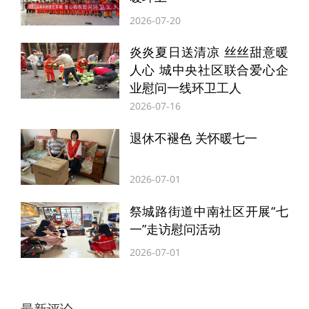
2026-07-20
炎炎夏日送清凉 丝丝甜意暖
人心 城中央社区联合爱心企
业慰问一线环卫工人
2026-07-16
退休不褪色 关怀暖七一
2026-07-01
恳谈倾听，精准服务解难题
祭城路街道中南社区开展“七
一”走访慰问活动
“晚上跑夜单怕遇到危险，希望社区能给我们
2026-07-01
女性骑手安排防身技巧培训。”“我打算转岗
做快递分拣，急需实践机会......”面对面恳谈