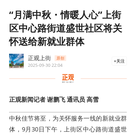
“月满中秋・情暖人心”上街
区中心路街道盛世社区将关
怀送给新就业群体
正观上街
原创
关注
2025-09-30 22:04
正观新闻记者 谢鹏飞 通讯员 高雪
中秋佳节将至，为关怀服务一线的新就业群
体，9月30日下午，上街区中心路街道盛世