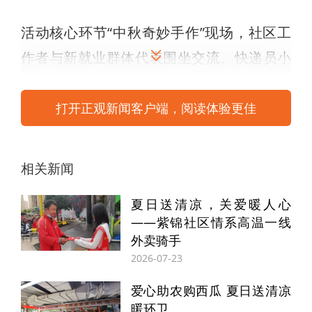
活动核心环节“中秋奇妙手作”现场，社区工
作者与新就业群体代表围坐交流。快递员小
王在社区人员指导下，完成人生第一块冰皮
月饼制作，他感慨：“平时忙跑单，这次和大
打开正观新闻客户端，阅读体验更佳
家一起做月饼，像和家人过节。”操作台上，
揉捏声、轻敲声与笑声交织，原本鲜有交集
相关新闻
的新就业群体，在共同制作中渐渐熟络，分
夏日送清凉，关爱暖人心
享工作趣事与生活小确幸。月饼甜香弥漫，
——紫锦社区情系高温一线
成为连接社区与新就业群体的“情感纽带”，
外卖骑手
让“家”的温馨愈发浓厚。
2026-07-23
爱心助农购西瓜 夏日送清凉
暖环卫