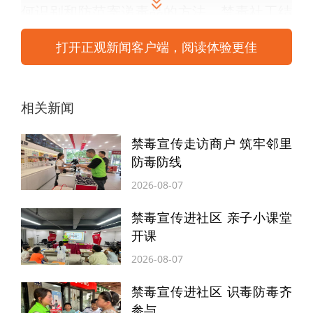
何识别和防范寄递毒品的方法。禁毒社工结
合典型案例，深入浅出地讲解了寄递行业涉
打开正观新闻客户端，阅读体验更佳
毒的法律责任，强调了寄递企业落实收寄验
视、实名收寄、过机安检“三个 100%”制度的
相关新闻
重要性，提醒从业人员在日常工作中要提高
警惕，对可疑包裹做到仔细检查，一旦发现
禁毒宣传走访商户 筑牢邻里
涉毒线索，要及时向公安机关报告。
防毒防线
2026-08-07
“没想到毒品的伪装手段这么多，有些看
禁毒宣传进社区 亲子小课堂
起来就跟普通商品一样，真是防不胜防。”一
开课
位快递员在参观仿真毒品模型后说道，“以后
2026-08-07
我们在收件的时候一定会更加仔细，严格按
禁毒宣传进社区 识毒防毒齐
照规定进行检查，绝不让毒品通过我们的快
参与