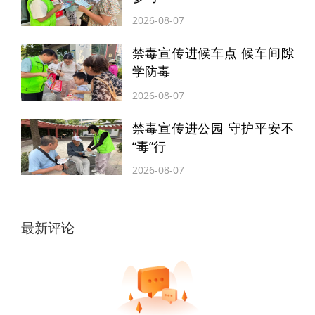
递站流通出去。”
2026-08-07
禁毒宣传进候车点 候车间隙
在互动环节，禁毒社工组织快递从业人
学防毒
员进行了禁毒知识问答活动，现场气氛热
2026-08-07
烈。大家踊跃参与，积极抢答，进一步加深
禁毒宣传进公园 守护平安不
了对禁毒知识的理解和记忆。
“毒”行
2026-08-07
此外，东大街街道办事处相关负责人表
示，将以此次活动为契机，持续加强与禁毒
部门的协作配合，加大对寄递行业的监管力
最新评论
度，定期组织开展禁毒宣传和培训活动，不
断提高从业人员的禁毒意识和业务水平，共
同筑牢寄递渠道禁毒防线。