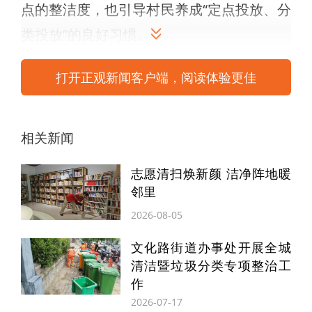
点的整洁度，也引导村民养成“定点投放、分
类投放”的良好习惯。
据了解，新垃圾桶投用后，保洁公司将同步
打开正观新闻客户端，阅读体验更佳
加强清运频次，确保垃圾“日产日清”，从源
头减少异味散发和垃圾堆积现象。村民们纷
相关新闻
纷表示，新垃圾桶的设置让家门口更干净
志愿清扫焕新颜 洁净阵地暖
了，生活环境更舒心了。
邻里
此次举措是姚家镇深化人居环境整治的重要
2026-08-05
一环，下一步，姚家镇将持续完善环境卫生
文化路街道办事处开展全城
清洁暨垃圾分类专项整治工
长效管理机制，推动乡村环境从“干净整洁”
作
向“生态宜居”迈进。
2026-07-17