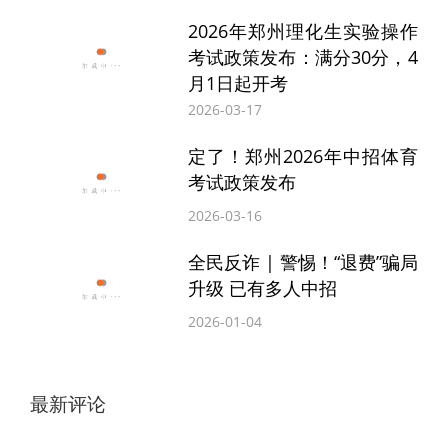
2026年郑州理化生实验操作
对成绩有疑问可提出复核
考试政策发布：满分30分，4
月1日起开考
如考生对某学科成绩有疑问，可于7月6日中
2026-03-17
午12时至7月7日下午18时内提出申请，进行
定了！郑州2026年中招体育
考试政策发布
该科目的试卷成绩复核。成绩复核科目范围
2026-03-16
仅限中招文化课科目。
全民反诈 | 警惕！“退费”骗局
成绩复核申请方式为：郑州市区所有在籍考
升级 已有多人中招
生到各初中毕业学校进行登记，由学校交各
2026-01-04
区中招办，各区统计完毕后报送郑州市中招
办。返郑报考的考生持准考证和中招成绩通
最新评论
知单（两者缺一不可）到郑州市中招办登记