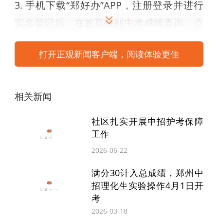
3. 手机下载“郑好办”APP，注册登录并进行
实名登记后，在首页找到中考成绩查询，点
击进入输入考生相应信息即可查询。
打开正观新闻客户端，阅读体验更佳
领取中考成绩单的时间、地点请看清
相关新闻
郑州市内各区（含上街区）教育局，于7月6
日上午11：00到郑州市中招办领取本辖区初
社区扎实开展中招护考保障
中学校学生的中招考试成绩通知单，并于7
工作
月6日下午发放到学生。
2026-06-22
满分30计入总成绩，郑州中
返郑报考的考生，持准考证于7月6日上午
招理化生实验操作4月1日开
11:00到郑州市中招办领取中招考试成绩通
考
2026-03-18
知单。