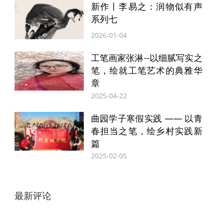
新作丨李易之：润物似有声
仓，为国家贡献粮食近二千万斤。造就这一
系列七
传奇的初衷源于她儿时的梦想。
2026-01-04
工笔画家张淋--以细腻写实之
笔，绘就工笔艺术的典雅华
章
2025-04-22
曲园学子寒假实践 —— 以青
春担当之笔，绘乡村实践新
篇
2025-02-05
最新评论