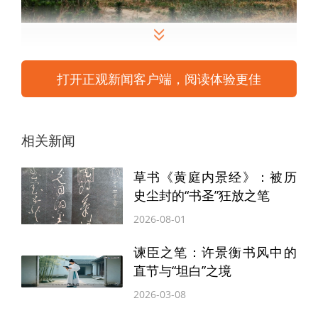
看着这丰收的场景，谁会想到现在的这千
打开正观新闻客户端，阅读体验更佳
里沃野，曾经是荒草丛生，荆棘遍布的地
方？又有谁会想到，虽然濒临着黄河，但引
水灌溉曾经是在这里种地的最大难题？因为
相关新闻
开荒太难，所以好多百姓在黄河滩里种地，
草书《黄庭内景经》：被历
都是靠天吃饭，对收成不抱太大希望，种植
史尘封的“书圣”狂放之笔
规模也都比较小。但是有一位杰出的女性，
2026-08-01
却以黄河岸为卷轴，以梦想为笔，以泪水与
谏臣之笔：许景衡书风中的
汗水做墨，谱写了一部种粮传奇。她就是有
直节与“坦白”之境
中牟“粮姐”美称的梁四清。她在黄河滩种粮
2026-03-08
躬耕八年，把一千多亩荒地变成千里大粮