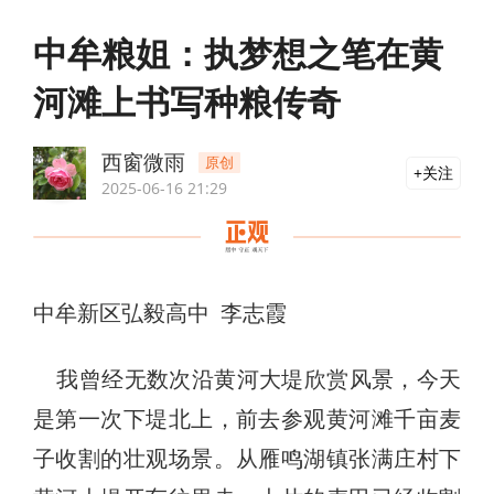
中牟粮姐：执梦想之笔在黄
河滩上书写种粮传奇
西窗微雨
原创
关注
2025-06-16 21:29
中牟新区弘毅高中 李志霞
我曾经无数次沿黄河大堤欣赏风景，今天
是第一次下堤北上，前去参观黄河滩千亩麦
子收割的壮观场景。从雁鸣湖镇张满庄村下