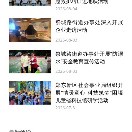
为群众提供更有力度、更有温度、更加精准
急救护培训进地铁活动
2026-08-04
的服务，充分发挥政策兜保障作用，确保符
合条件的困难群众“应保尽保”。
祭城路街道办事处深入开展
企业走访活动
2026-08-03
特别声明
祭城路街道办事处开展“防溺
本文为正观号作者或机构在正观新闻上传并发布，
水”安全教育宣传活动
仅代表该作者或机构观点，不代表正观新闻的观点
和立场，正观新闻仅提供信息发布平台。
2026-08-03
郑东新区社会事业局组织开
展“情暖童心 科技筑梦”困境
儿童省科技馆研学活动
2026-07-31