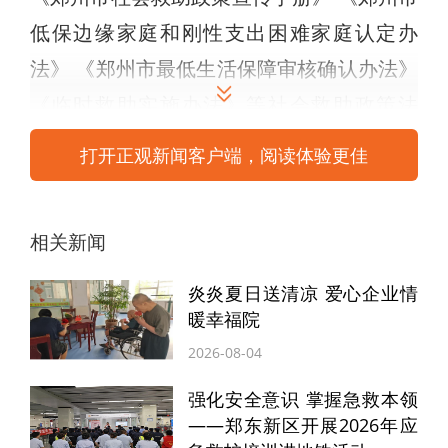
低保边缘家庭和刚性支出困难家庭认定办
法》 《郑州市最低生活保障审核确认办法》
《临时救助实施办法》等社会救助政策法
规，并设立咨询台进行现场解答群众的咨
打开正观新闻客户端，阅读体验更佳
询。此次集中宣传活动，共发放宣传资料60
余份，解答群众咨询40人次，切实提高群众
相关新闻
对社会救助政策知晓度和满意度，进一步增
强了困难群众的幸福感、安全感。
炎炎夏日送清凉 爱心企业情
暖幸福院
下一步，祭城路街道办事处将持续发力，不
2026-08-04
断加大政策宣传力度，创新宣传形式，拓宽
强化安全意识 掌握急救本领
宣传渠道，推动社会救助政策宣传常态化，
——郑东新区开展2026年应