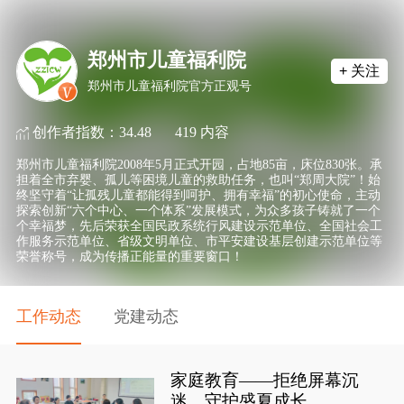
郑州市儿童福利院
+ 关注
郑州市儿童福利院官方正观号
创作者指数：
34.48
419
内容
郑州市儿童福利院2008年5月正式开园，占地85亩，床位830张。承
担着全市弃婴、孤儿等困境儿童的救助任务，也叫“郑周大院”！始
终坚守着“让孤残儿童都能得到呵护、拥有幸福”的初心使命，主动
探索创新“六个中心、一个体系”发展模式，为众多孩子铸就了一个
个幸福梦，先后荣获全国民政系统行风建设示范单位、全国社会工
作服务示范单位、省级文明单位、市平安建设基层创建示范单位等
荣誉称号，成为传播正能量的重要窗口！
工作动态
党建动态
家庭教育——拒绝屏幕沉
迷，守护盛夏成长