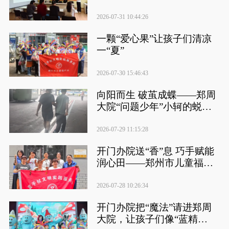
训
2026-07-31 10:44:26
一颗“爱心果”让孩子们清凉
一“夏”
2026-07-30 15:46:43
向阳而生 破茧成蝶——郑周
大院“问题少年”小轲的蜕变
之路
2026-07-29 11:15:28
开门办院送“香”息 巧手赋能
润心田——郑州市儿童福利
院困境家庭喘息服务侧记
2026-07-28 10:26:34
开门办院把“魔法”请进郑周
大院，让孩子们像“蓝精