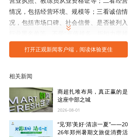
营业执照、教练员从业资格证等；二看经营
情况，包括经营环境、规模等；三看诚信情
况，包括市场口碑、社会信誉、是否被列入
行业黑名单等。不受“充值越多，折扣力度越
大”的营销手段诱惑盲目大额充值，不办理
打开正观新闻客户端，阅读体验更佳
“终身卡”“五年卡”等超长期预付卡。
传统预付式消费难以有效隔离资金与风险，
相关新闻
经营者随意挪用预付费、拒不退款，甚至恶
商超扎堆布局，真正赢的是
意卷款跑路等现象时有发生。预付式消费领
这座中部之城
域新出现的“职业闭店人”“背债人协助逃债”等
2026-08-01
新型乱象，更让消费者的维权变得难上加
“见‘郑’美好·清凉一夏”——20
难。为解决预付式消费资金安全风险问题，
26年郑州暑期文旅促消费活