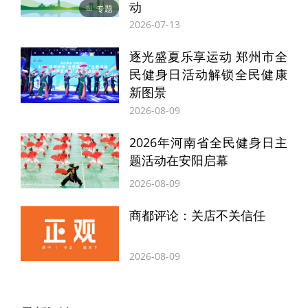
上海、江苏、济南、合肥等多个省市引入服
动
专题
2026-07-13
务信托模式为预付式资金筑牢安全屏障。
逐光盛夏乐享运动 郑州市全
所谓预付类资金服务信托，就是充分发挥信
民健身日活动解锁全民健康
新图景
托“财产独立、风险隔离”的核心制度优势，
2026-08-09
将消费者的预付资金托管在银行的信托账户
2026年河南省全民健身日主
内，由信托公司负责监管，消费一笔、划款
题活动在安阳启幕
一笔、商家收款一笔，真正实现“消费未发
2026-08-09
生，资金不交付”。如遇经营者经营异常、闭
商都评论：关店不关信任
店停业、破产清算等情况，信托公司将退还
消费者的剩余预付式资金，最大限度降低经
2026-08-09
营者卷款跑路风险。