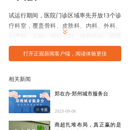
试运行期间，医院门诊区域率先开放13个诊
疗科室，覆盖骨科、皮肤科、内科、外科、
妇产科、儿科、内分泌科、消化内科、呼吸
内科、神经内科、心血管内科、骨内科及老
打开正观新闻客户端，阅读体验更佳
年医学科，全方位满足患者基础疾病诊疗需
求。同时，医院同步开设13个专家门诊，由
北京积水潭医院常驻专家及本地资深医师联
相关新闻
合坐诊，确保诊疗标准对标国家骨科医学中
郑在办·郑州城市服务台
心水平。
专题
2023-09-06
为保障急危重症救治，医院79号急救站已实
商超扎堆布局，真正赢的是
现全天候24小时值守，随时响应周边区域急