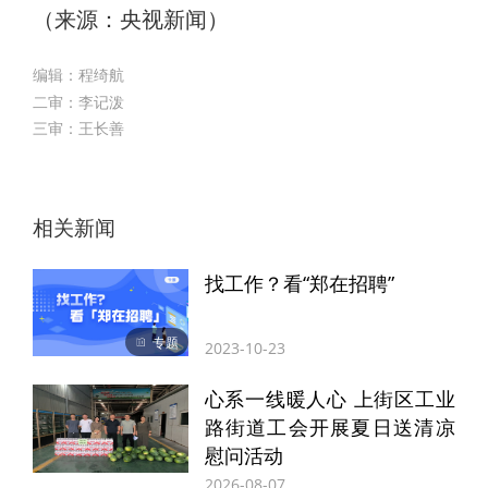
​（来源：央视新闻）
编辑：程绮航
二审：李记泼
三审：王长善
相关新闻
找工作？看“郑在招聘”
专题
2023-10-23
心系一线暖人心 上街区工业
路街道工会开展夏日送清凉
慰问活动
2026-08-07