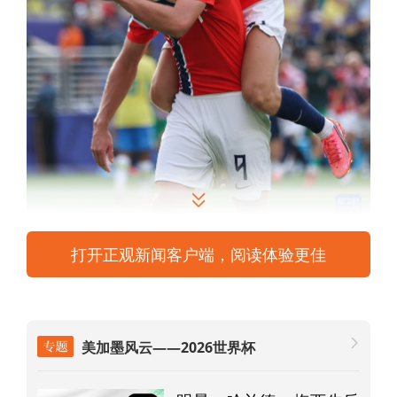
打开正观新闻客户端，阅读体验更佳
新华社 图
巴西与挪威一战，很多人对于巴西打破逢挪
威不胜的魔咒不以为然，不是认为他们不
美加墨风云——2026世界杯
能，而是认为根本不是个问题。毕竟，世界
杯的比赛，而且是淘汰赛，经验太过重要。