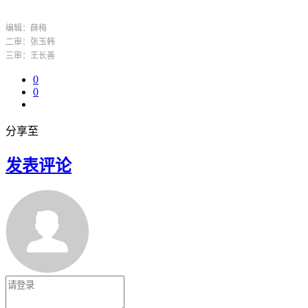
编辑：薛梅
二审：张玉韩
三审：王长善
0
0
分享至
发表评论