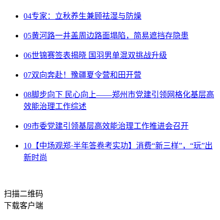
04
专家：立秋养生兼顾祛湿与防燥
05
黄河路一井盖周边路面塌陷，简易遮挡存隐患
06
世锦赛签表揭晓 国羽男单混双挑战升级
07
双向奔赴！豫疆夏令营和田开营
08
脚步向下 民心向上——郑州市党建引领网格化基层高
效能治理工作综述
09
市委党建引领基层高效能治理工作推进会召开
10
【中场观郑·半年答卷考实功】消费“新三样”，“玩”出
新时尚
扫描二维码
下载客户端