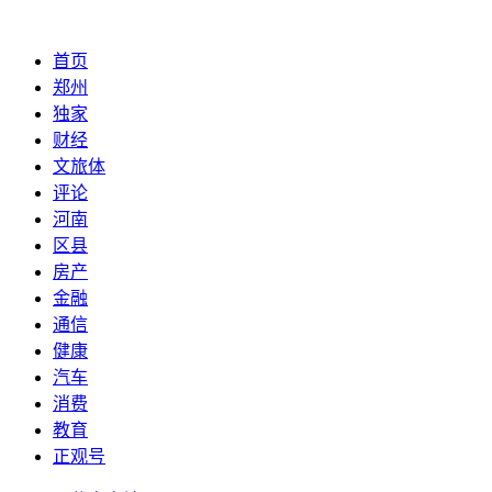
首页
郑州
独家
财经
文旅体
评论
河南
区县
房产
金融
通信
健康
汽车
消费
教育
正观号