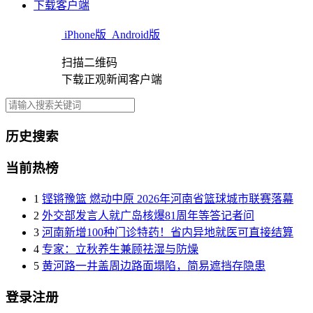
下载客户端
iPhone版
Android版
扫描二维码
下载正观新闻客户端
历史搜索
当前热榜
1
铿锵豫篮 燃动中原 2026年河南省篮球城市联赛落幕
2
外交部发言人就广岛核爆81周年等答记者问
3
河南新增100种门诊特药！省内异地就医可直接结算
4
专家：立秋养生兼顾祛湿与防燥
5
黄河路一井盖周边路面塌陷，简易遮挡存隐患
登录注册