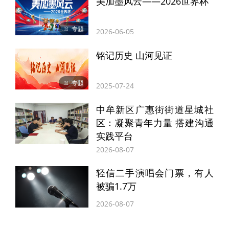
美加墨风云——2026世界杯
专题
2026-06-05
铭记历史 山河见证
专题
2025-07-24
中牟新区广惠街街道星城社
据了解，本次世界杯期间，小红书面向全量
区：凝聚青年力量 搭建沟通
用户开放App端内、网页端双渠道免费超高
实践平台
清赛事直播，同步支持直播投屏功能。同
2026-08-07
时，这也是小红书首次为单一体育赛事开设
轻信二手演唱会门票，有人
App一级专属入口，全新“世界杯”专区与“关
被骗1.7万
注”、“发现”两大核心页卡并列，用户打开
2026-08-07
App即可一键直达赛事直播、实时赛场热点