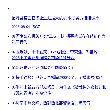
因凡蒂诺面临职业生涯最大危机 求助美方接连遇冷
2026-08-04 15:37
01
河南公安机关查实“三支一扶”招募笔试存在组织作弊
犯罪行为
02
张靓颖、十个勤天、GAI周延、李荣浩、郭富城……
2026下半年郑州演唱会市场持续升温
03
郑州这场专场招聘会供岗6200余个
04
快手通报：已处置直播间2900余个、团播账号695个
05
半年上新22万部AI短剧，为什么《被裁掉的女孩》和
《砚边青梅》能被记住？
06
河南雨热交织，西部西北部警惕强对流天气