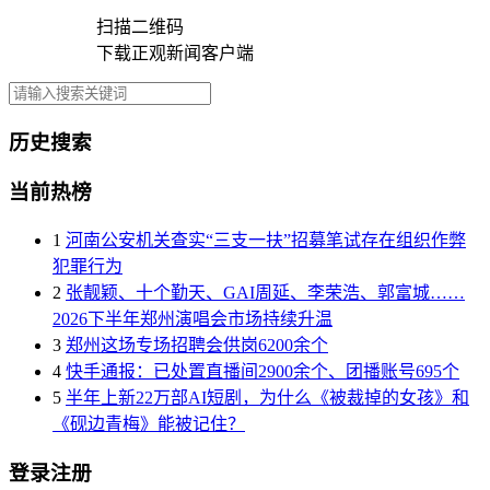
扫描二维码
下载正观新闻客户端
历史搜索
当前热榜
1
河南公安机关查实“三支一扶”招募笔试存在组织作弊
犯罪行为
2
张靓颖、十个勤天、GAI周延、李荣浩、郭富城……
2026下半年郑州演唱会市场持续升温
3
郑州这场专场招聘会供岗6200余个
4
快手通报：已处置直播间2900余个、团播账号695个
5
半年上新22万部AI短剧，为什么《被裁掉的女孩》和
《砚边青梅》能被记住？
登录注册