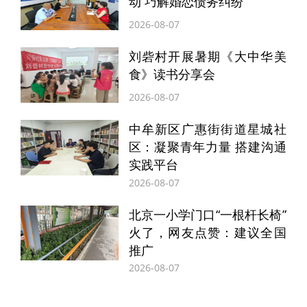
动 巧解婚恋债务纠纷
2026-08-07
刘砦村开展暑期《大中华美
食》读书分享会
河南大学生命教育研究中心专家表示，将依
2026-08-07
托强大的学术资源、专业的理论指导和优秀
中牟新区广惠街街道星城社
的人才力量，在深入推进阅读教学，特别是
区：凝聚青年力量 搭建沟通
在如何系统、有效指导学生进行“整本书阅
实践平台
2026-08-07
读”方面，提供更专业的引领和更科学的范
式。能够为该校的整本书阅读项目注入新的
北京一小学门口“一根杆长椅”
火了，网友点赞：建议全国
活力、开启新的篇章。
推广
2026-08-07
近年来，中牟新区朝阳街小学“书香校园”建
设卓有成效，先后进行了一系列“海量阅读”