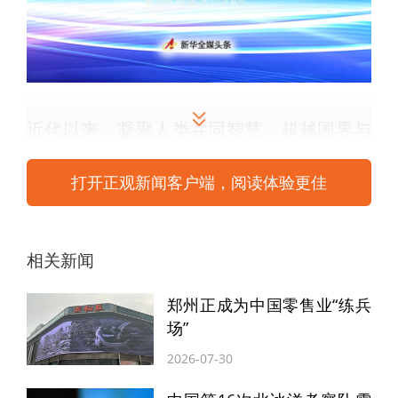
近代以来，凝聚人类共同智慧、超越国界与
文化边界的全球公共思想产品，在构建国际
打开正观新闻客户端，阅读体验更佳
秩序、推进全球治理、推动各国现代化进程
中发挥了重要作用。
相关新闻
9月6日，在2025全球南方媒体智库高端论坛
郑州正成为中国零售业“练兵
上，新华社国家高端智库面向全球发布《回
场”
应时代呼唤 解答世界之问——中国全球公共
2026-07-30
思想产品的供给与贡献》中英文智库报告，