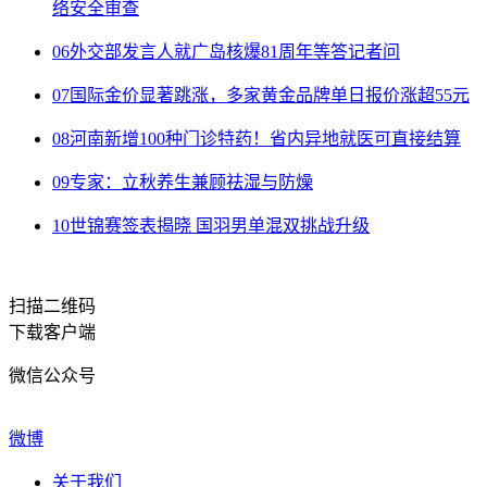
络安全审查
06
外交部发言人就广岛核爆81周年等答记者问
07
国际金价显著跳涨，多家黄金品牌单日报价涨超55元
08
河南新增100种门诊特药！省内异地就医可直接结算
09
专家：立秋养生兼顾祛湿与防燥
10
世锦赛签表揭晓 国羽男单混双挑战升级
扫描二维码
下载客户端
微信公众号
微博
关于我们