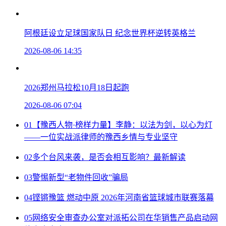
阿根廷设立足球国家队日 纪念世界杯逆转英格兰
2026-08-06 14:35
2026郑州马拉松10月18日起跑
2026-08-06 07:04
01
【豫西人物·榜样力量】李静：以法为剑，以心为灯
——一位实战派律师的豫西乡情与专业坚守
02
多个台风来袭，是否会相互影响？最新解读
03
警惕新型“老物件回收”骗局
04
铿锵豫篮 燃动中原 2026年河南省篮球城市联赛落幕
05
网络安全审查办公室对派拓公司在华销售产品启动网