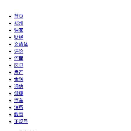
首页
郑州
独家
财经
文旅体
评论
河南
区县
房产
金融
通信
健康
汽车
消费
教育
正观号