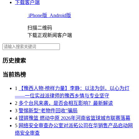
下载客户端
iPhone版
Android版
扫描二维码
下载正观新闻客户端
历史搜索
当前热榜
1
【豫西人物·榜样力量】李静：以法为剑，以心为灯
——一位实战派律师的豫西乡情与专业坚守
2
多个台风来袭，是否会相互影响？最新解读
3
警惕新型“老物件回收”骗局
4
铿锵豫篮 燃动中原 2026年河南省篮球城市联赛落幕
5
网络安全审查办公室对派拓公司在华销售产品启动网
络安全审查