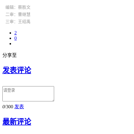
编辑：蔡胜文
二审：曹继慧
三审：王绍禹
2
0
分享至
发表评论
0
/300
发表
最新评论