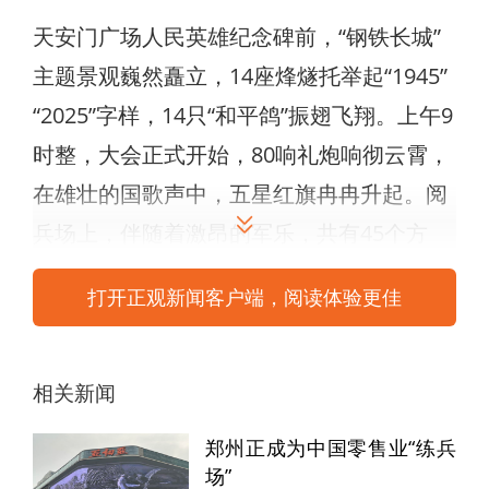
天安门广场人民英雄纪念碑前，“钢铁长城”
主题景观巍然矗立，14座烽燧托举起“1945”
“2025”字样，14只“和平鸽”振翅飞翔。上午9
时整，大会正式开始，80响礼炮响彻云霄，
在雄壮的国歌声中，五星红旗冉冉升起。阅
兵场上，伴随着激昂的军乐，共有45个方
（梯）队受阅，多数武器装备首次亮相，充
打开正观新闻客户端，阅读体验更佳
分展现抗战英雄部队的血脉传承，展示新时
代人民军队政治建军新风貌。收听收看的党
员干部心潮澎湃、深受鼓舞，对伟大祖国取
相关新闻
得的辉煌成就感到无比骄傲，对人民军队取
郑州正成为中国零售业“练兵
得的历史功勋感到万分自豪。
场”