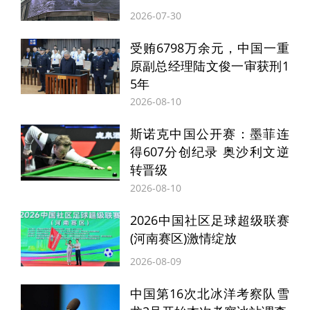
大家一致认为，习近平总书记的重要讲话站
2026-07-30
位高远、思想深邃，令人振奋、催人奋进，
受贿6798万余元，中国一重
站在时代发展和战略全局的高度，深情回顾
原副总经理陆文俊一审获刑1
5年
了中国人民经过14年浴血奋战取得抗日战争
2026-08-10
伟大胜利的光辉历史，深刻阐明了中国人民
斯诺克中国公开赛：墨菲连
为拯救人类文明、保卫世界和平作出的重大
得607分创纪录 奥沙利文逆
贡献，展望了以中国式现代化全面推进强国
转晋级
建设、民族复兴伟业的光明前景，具有很强
2026-08-10
的政治性、思想性和指导性。大家纷纷表
2026中国社区足球超级联赛
(河南赛区)激情绽放
示，80年来，我们党团结带领全国各族人民
2026-08-09
筚路蓝缕、艰苦创业，创造了举世瞩目的伟
大成就，成功开辟了中国特色社会主义道
中国第16次北冰洋考察队雪