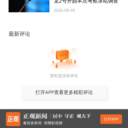
龙2号开始本次考察冰站调查
路，推动经济社会发生了翻天覆地的变化。
2026-08-09
站在新的历史起点上，我们要更加紧密地团
结在以习近平同志为核心的党中央周围，深
刻领悟“两个确立”的决定性意义、坚决做到
最新评论
“两个维护”，以习近平总书记在我省考察时
重要讲话精神和关于河南工作的重要论述为
统领，传承和弘扬伟大爱国主义精神、伟大
抗战精神，聚焦“两高四着力”，万众一心，
暂时还没有评论
众志成城，团结奋斗，奋力谱写中原大地推
打开APP查看更多精彩评论
进中国式现代化新篇章。
（河南日报客户端记者 刘婵 张笑闻）
编辑：胡昆