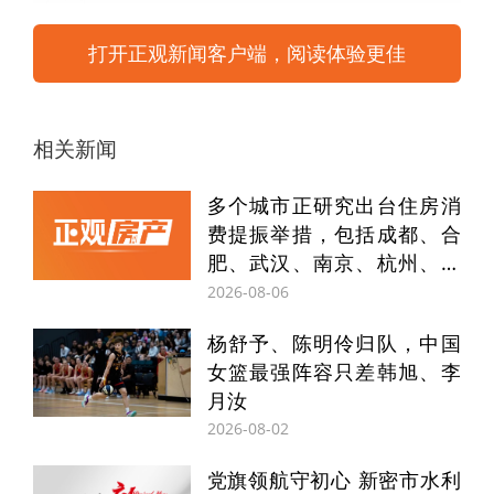
打开正观新闻客户端，阅读体验更佳
相关新闻
主持人：
抗战主题值得永恒书写
——当抗日
多个城市正研究出台住房消
烽火散去了80年，今天我们如何理解这句
费提振举措，包括成都、合
话？
肥、武汉、南京、杭州、青
岛、重庆、济南等
2026-08-06
李京盛
：中国人民抗日战争，是近代中国人
杨舒予、陈明伶归队，中国
民反抗外敌入侵第一次完全胜利的民族解放
女篮最强阵容只差韩旭、李
斗争，它值得全体中国人民永远铭记。抗战
月汝
主题可以常写常新，因为这一主题创作的根
2026-08-02
脉系于铭记历史、观照现实。
党旗领航守初心 新密市水利