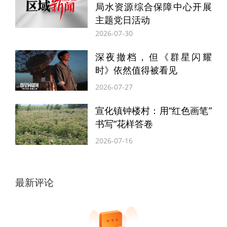
局水资源综合保障中心开展
时代在变，抗战主题有两个精神内核始终如
主题党日活动
2026-07-30
一：自古以来传承于中华民族血脉、迸发在
民族危亡之际的爱国主义精神，厚植于中华
深夜撤档，但《群星闪耀
时》依然值得被看见
民族基因、生长在万里河山中的不屈性格。
2026-07-27
这种爱国家、爱故乡、爱土地的精神，与坚
宣化镇钟楼村：用“红色画笔”
韧、顽强、不屈不挠的秉性，源于中华优秀
书写“花样答卷
传统文化中最为深厚的民族情感、民族力
2026-07-16
量，也构筑了抗战作品中永恒不变的强大精
神支柱、价值支柱。
最新评论