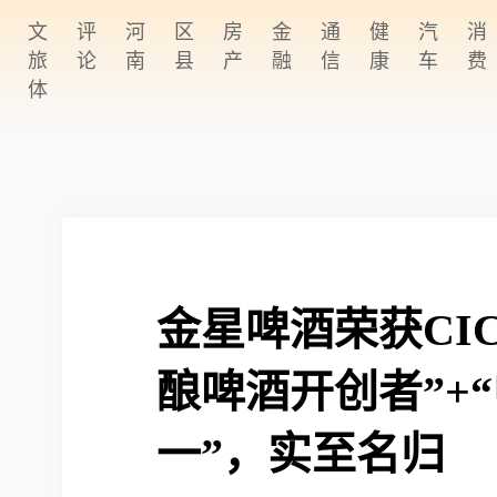
文
评
河
区
房
金
通
健
汽
消
旅
论
南
县
产
融
信
康
车
费
体
账户密码登录
获取验证码
金星啤酒荣获CI
酿啤酒开创者”+
户使用协议》
及
《隐私政策》
一”，实至名归