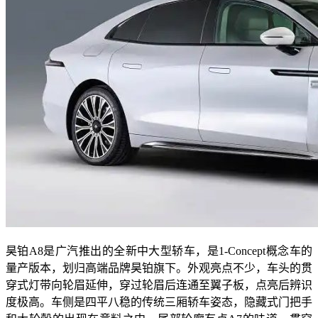
昊铂A8是广汽推出的全新中大型轿车，是1-Concept概念车的
量产版本，划归高端品牌昊铂旗下。外观亮点不少，车头的贯
穿式灯带向轮眉延伸，穿过轮眉后连通至翼子板，点亮后辨识
度极高。车侧是四平八稳的传统三厢轿车姿态，隐藏式门把手