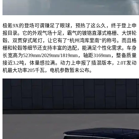
极氪9X的登场可谓赚足了眼球，预热了这么久，终于登上申
报目录。它的外观气场十足，霸气的镀铬直瀑式格栅、大饼轮
毂、双贯穿式尾灯，让它有了“杭州湾库里南”的称号。而且格
栅和轮毂等细节还支持丰富的选配，能满足个性化需求。车身
长宽高为5239mm/2029mm/1819mm，轴距3169mm，整备质量
接近3.2吨，体量感拉满。动力上申报了插混版本，2.0T发动
机最大功率205千瓦，电机参数暂未公布。