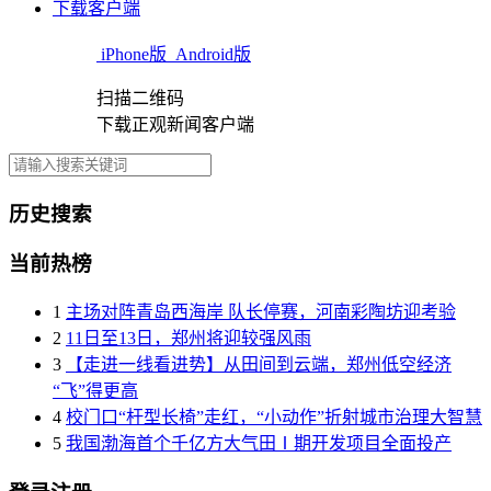
下载客户端
iPhone版
Android版
扫描二维码
下载正观新闻客户端
历史搜索
当前热榜
1
主场对阵青岛西海岸 队长停赛，河南彩陶坊迎考验
2
11日至13日，郑州将迎较强风雨
3
【走进一线看进势】从田间到云端，郑州低空经济
“飞”得更高
4
校门口“杆型长椅”走红，“小动作”折射城市治理大智慧
5
我国渤海首个千亿方大气田Ⅰ期开发项目全面投产