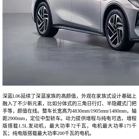
深蓝L06延续了深蓝家族的高颜值，外观在家族式设计基础上
融入了不少新元素，比如分体式的三角日行灯、半隐藏式门把
手等，颜值在线。整车长宽高为4830mm/1905mm/1480mm，轴
距2900mm，定位中型轿车。动力提供增程与纯电可选，增程
版搭载1.5L发动机，最大功率72千瓦，电机最大功率175千
瓦；纯电版搭载最大功率200千瓦的电机。