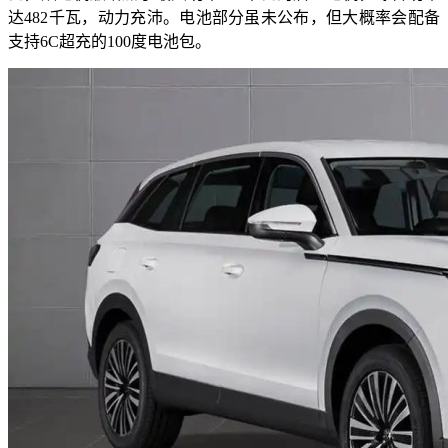
达482千瓦，动力充沛。电池部分虽未公布，但大概率会配备
支持6C超充的100度电池包。