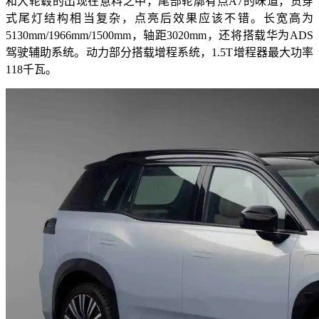
和大轮毂的出现在意料之中，尾部轮廓有点A7的味道，贯穿
式尾灯结构相当复杂，点亮后效果应该不错。长宽高为
5130mm/1966mm/1500mm，轴距3020mm，还将搭载华为ADS
驾驶辅助系统。动力部分搭载增程系统，1.5T增程器最大功率
118千瓦。