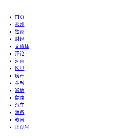
首页
郑州
独家
财经
文旅体
评论
河南
区县
房产
金融
通信
健康
汽车
消费
教育
正观号