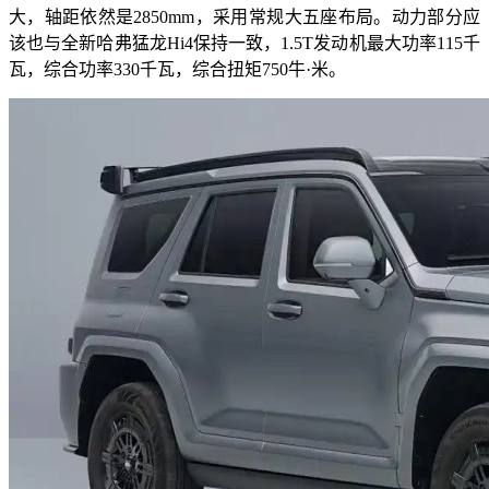
大，轴距依然是2850mm，采用常规大五座布局。动力部分应
该也与全新哈弗猛龙Hi4保持一致，1.5T发动机最大功率115千
瓦，综合功率330千瓦，综合扭矩750牛·米。