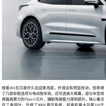
极氪001在沉寂许久后迎来改款，外观没有明显改动，但新增
了几款轮毂选项与电动拖车钩，还可选装大尾翼，部分车型将
搭载高算力的Thor-U芯片，辅助驾驶能力得到提升。核心看点
在三电部分，升级了900V高压系统，前电机最大功率310千