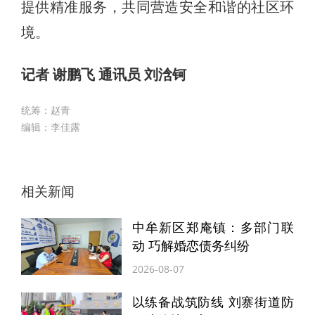
提供精准服务，共同营造安全和谐的社区环
境。
记者 谢鹏飞 通讯员 刘浛钶
统筹：赵青
编辑：李佳露
相关新闻
中牟新区郑庵镇：多部门联
动 巧解婚恋债务纠纷
2026-08-07
以练备战筑防线 刘寨街道防