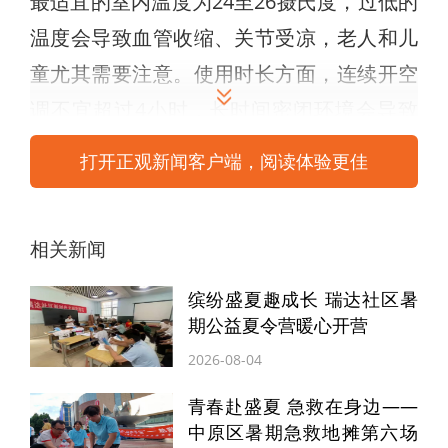
最适宜的室内温度为24至26摄氏度，过低的
温度会导致血管收缩、关节受凉，老人和儿
童尤其需要注意。使用时长方面，连续开空
调不宜超过4小时，长时间密闭环境会导致
空气浑浊、湿度降低，容易引发呼吸道不
打开正观新闻客户端，阅读体验更佳
适。睡眠使用方面，夜间睡眠时建议开启“睡
眠模式”，温度可上调至26至28摄氏度。如
相关新闻
需整夜开空调，需在卧室放置一盆水或使用
加湿器，保持湿度在40%—60%。此外，颈
缤纷盛夏趣成长 瑞达社区暑
部、腰部、膝关节及足部是易受凉的部位，
期公益夏令营暖心开营
开空调时可穿薄长袖衣物，膝盖盖薄毯，脚
2026-08-04
下穿棉袜，避免冷风直吹身体（尤其避免空
青春赴盛夏 急救在身边——
调出风口对着头部或背部）。
中原区暑期急救地摊第六场