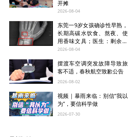
开摊
2026-08-04
为了预防“空调病”，应该采取哪些措施？张
卫茹表示，一是要定期清洁空调滤网（建议
东莞一9岁女孩确诊性早熟，
长期高碳水饮食、熬夜、使
每2周清洗一次），避免滤网积尘滋生霉
用香味文具；医生：剩余生
菌、螨虫，随风吹出后引发过敏；二是避免
长空间仅剩约10cm，生长潜
2026-08-04
力已被提前透支
大汗淋漓时直接进入空调房，应先擦干汗
摆渡车空调突发故障导致旅
水、稍作休息，再进入空调环境；三是开空
客不适，春秋航空致歉公告
调时不要让冷风直吹身体，可调整出风口方
2026-08-02
向向上，让冷空气自然下沉；四是长期在空
视频｜暴雨来临：别信“我以
调房活动时，每隔1小时起身活动5分钟，促
为”，要信科学做
进血液循环，多喝水保持黏膜湿润。
2026-07-30
日常生活中，一些老年人因担心受凉或耗电