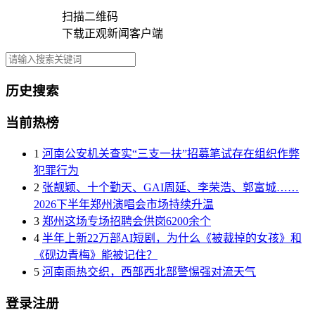
扫描二维码
下载正观新闻客户端
历史搜索
当前热榜
1
河南公安机关查实“三支一扶”招募笔试存在组织作弊
犯罪行为
2
张靓颖、十个勤天、GAI周延、李荣浩、郭富城……
2026下半年郑州演唱会市场持续升温
3
郑州这场专场招聘会供岗6200余个
4
半年上新22万部AI短剧，为什么《被裁掉的女孩》和
《砚边青梅》能被记住？
5
河南雨热交织，西部西北部警惕强对流天气
登录注册