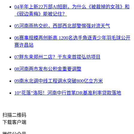
04
半年上新22万部AI短剧，为什么《被裁掉的女孩》和
《砚边青梅》能被记住？
05
河南雨热交织，西部西北部警惕强对流天气
06
赛事规模再创新高 1200名选手角逐青少年羽毛球公开
赛许昌站
07
胖东来郑州二店？于东来首提弘坊项目
08
河南两市发布公积金重要调整
09
南水北调中线工程调水突破800亿立方米
10
“花落”洛阳！河南中行首笔DR基准利率贷款落地
扫描二维码
下载客户端