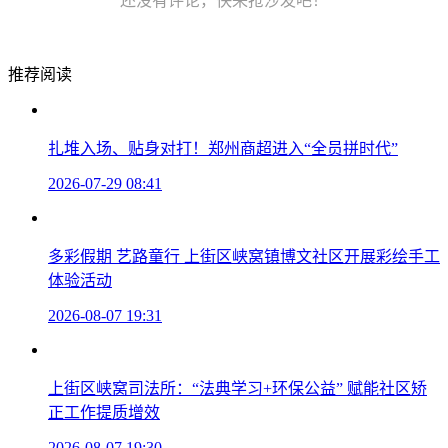
还没有评论，快来抢沙发吧！
推荐阅读
扎堆入场、贴身对打！郑州商超进入“全员拼时代”
2026-07-29 08:41
多彩假期 艺路童行 上街区峡窝镇博文社区开展彩绘手工
体验活动
2026-08-07 19:31
上街区峡窝司法所：“法典学习+环保公益” 赋能社区矫
正工作提质增效
2026-08-07 19:30