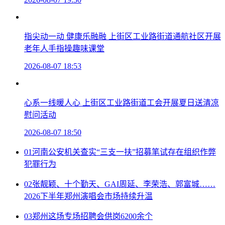
指尖动一动 健康乐融融 上街区工业路街道通航社区开展
老年人手指操趣味课堂
2026-08-07 18:53
心系一线暖人心 上街区工业路街道工会开展夏日送清凉
慰问活动
2026-08-07 18:50
01
河南公安机关查实“三支一扶”招募笔试存在组织作弊
犯罪行为
02
张靓颖、十个勤天、GAI周延、李荣浩、郭富城……
2026下半年郑州演唱会市场持续升温
03
郑州这场专场招聘会供岗6200余个