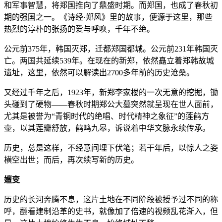
和军事智慧，将郑国推向了鼎盛时期。而郑国，也成了春秋初
期的强国之一。《诗经·郑风》里的故事，便源于这里，那些
热烈的淳朴的张扬的爱与呼唤，千年不绝。
公元前375年，韩国灭郑，迁都郑国都城。公元前231年韩国灭
亡。两国共延续539年。在现在的新郑，依然矗立着郑韩故城
遗址，这里，依然可以解读出2700多年前的历史沧桑。
又经过千年之后，1923年，新郑李家楼的一次无意的挖掘，锄
头碰到了硬物——春秋时期郑公大墓突然就呈现在世人面前，
尤其是被誉为“青铜时代的绝唱、时代精神之象征”的莲鹤方
壶，以其莲瓣舒放，鹤鸣九皋，诉说着中华文脉永续传承。
历史，总是这样，不经意间埋下伏笔；若干年后，以惊人之姿
横空出世；而后，再次续写新的历史。
嬗变
历史的长河奔腾不息，这片土地在不同阶段被授予过不同的称
呼，翻看建制沿革的史书，就像加了倍速的视频乱花渐入，但