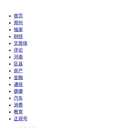
首页
郑州
独家
财经
文旅体
评论
河南
区县
房产
金融
通信
健康
汽车
消费
教育
正观号