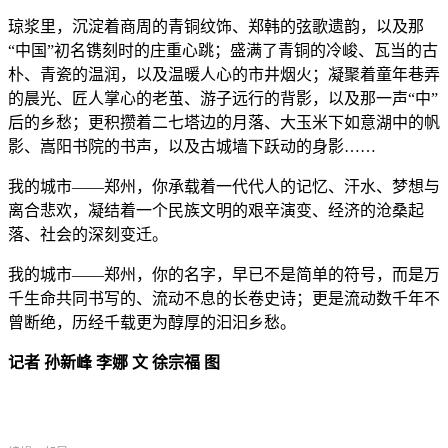
琼浆里，沉淀着商周的青铜纹饰、郑韩的弦歌遗韵，以及那
“中国”初名镌刻时的庄重心跳；盛满了青铜的冷峻、瓦当的古
朴、青瓷的温润，以及温暖人心的市井烟火；凝聚着童年巷弄
的晨光、匠人掌心的老茧、游子远行的背影，以及那一声“中”
后的乡愁；更积攒着二七塔边的月落、大玉米下如意湖中的帆
影、嵩阳书院的书声，以及古城墙下跃动的身影……
我的城市——郑州，你承载着一代代人的记忆、汗水、梦想与
离合悲欢，凝结着一个民族文明的艰辛演变、经济的沧桑起
落、社会的深刻变迁。
我的城市——郑州，你的名字，早已不是简单的符号，而是万
千生命共同书写的、流动不息的长卷史诗；更是流动数千年不
曾断绝，历经千载更为醇厚的汩汩乡愁。
记者 孙新峰 李娜 文 徐宗福 图