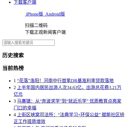
下载客户端
iPhone版
Android版
扫描二维码
下载正观新闻客户端
历史搜索
当前热榜
1
“花落”洛阳！河南中行首笔DR基准利率贷款落地
2
上半年国内居民出游人次34.63亿，出游总花费3.21万
亿元
3
马寨镇：从“奔波求学”到“就近乐学” 优质教育点亮家
门口的幸福
4
上街区峡窝司法所：“法典学习+环保公益” 赋能社区矫
正工作提质增效