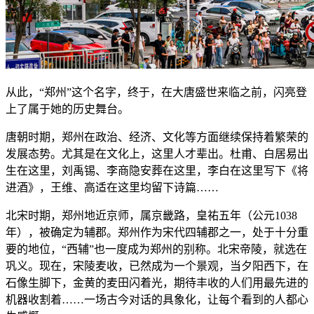
从此，“郑州”这个名字，终于，在大唐盛世来临之前，闪亮登
上了属于她的历史舞台。
唐朝时期，郑州在政治、经济、文化等方面继续保持着繁荣的
发展态势。尤其是在文化上，这里人才辈出。杜甫、白居易出
生在这里，刘禹锡、李商隐安葬在这里，李白在这里写下《将
进酒》，王维、高适在这里均留下诗篇……
北宋时期，郑州地近京师，属京畿路，皇祐五年（公元1038
年），被确定为辅郡。郑州作为宋代四辅郡之一，处于十分重
要的地位，“西辅”也一度成为郑州的别称。北宋帝陵，就选在
巩义。现在，宋陵麦收，已然成为一个景观，当夕阳西下，在
石像生脚下，金黄的麦田闪着光，期待丰收的人们用最先进的
机器收割着……一场古今对话的具象化，让每个看到的人都心