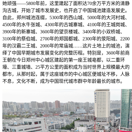
她顽强——5800年前，这里建起了面积达70余万平方米的清静
沟古城，开始了城市发展史，也开启了中国城池建造发展史。
自此，郑州城池连缀，5300年的西山城、5000年的大河村城、
4500年的水牛张城、4300年的古城寨城、4100年的王城岗城、
3900年的新寨城、3600年的望京楼城、3400年的小双桥城、
3100年的祭伯城、2700年的郑国都城、2300年的荥阳城、2200
年的汉霸二王城、2000年的常庙城……这片土地上的城池，演
绎了中国早期城市发展变化的完整历程。特别是，3600年前商
王朝在今日郑州中心城区建起的第一座王城亳都，以二重环
壕、三重城墙、25平方公里的面积成为当时世界上规模最大的
都市，从那时起，属于这座城市的中心城区便城址不移，人脉
不息，文化不断，成为中国现代城市群中年龄最长的城市。