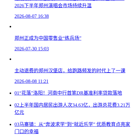
2026下半年郑州演唱会市场持续升温
2026-08-07 16:38
郑州正成为中国零售业“练兵场”
2026-07-30 15:03
主动退费的郑州汉堡店，给跑路频发的时代上了一课
2026-08-08 11:21
01
“花落”洛阳！河南中行首笔DR基准利率贷款落地
02
上半年国内居民出游人次34.63亿，出游总花费3.21万
亿元
03
马寨镇：从“奔波求学”到“就近乐学” 优质教育点亮家
门口的幸福