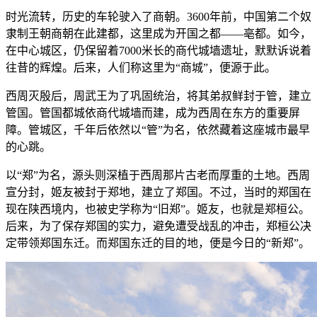
时光流转，历史的车轮驶入了商朝。3600年前，中国第二个奴
隶制王朝商朝在此建都，这里成为开国之都——亳都。如今，
在中心城区，仍保留着7000米长的商代城墙遗址，默默诉说着
往昔的辉煌。后来，人们称这里为“商城”，便源于此。
西周灭殷后，周武王为了巩固统治，将其弟叔鲜封于管，建立
管国。管国都城依商代城墙而建，成为西周在东方的重要屏
障。管城区，千年后依然以“管”为名，依然藏着这座城市最早
的心跳。
以“郑”为名，源头则深植于西周那片古老而厚重的土地。西周
宣分封，姬友被封于郑地，建立了郑国。不过，当时的郑国在
现在陕西境内，也被史学称为“旧郑”。姬友，也就是郑桓公。
后来，为了保存郑国的实力，避免遭受战乱的冲击，郑桓公决
定带领郑国东迁。而郑国东迁的目的地，便是今日的“新郑”。