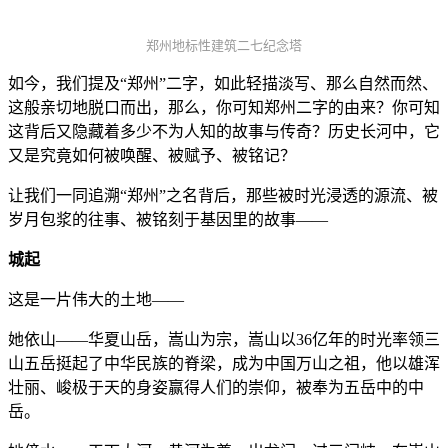
郑州地标性建筑二七纪念塔
如今，我们提及“郑州”二字，如此轻描淡写、那么自然而然、
这般亲切地脱口而出，那么，你可知郑州二字的由来？你可知
这背后又隐藏着多少不为人知的故事与传奇？历史长河中，它
又是究竟如何被唤醒、被赋予、被铭记？
让我们一同追溯“郑州”之名背后，那些被时光浸透的源流、被
岁月包浆的往事、被铭刻于基因里的故事——
城起
这是一片伟大的土地——
她依山——华夏山岳，嵩山为宗，嵩山以36亿年的时光率领三
山五岳挺起了中华民族的脊梁，成为中国万山之祖，他以雄浑
壮丽、峻极于天的身姿赢得人们的崇仰，被奉为五岳中的中
岳。