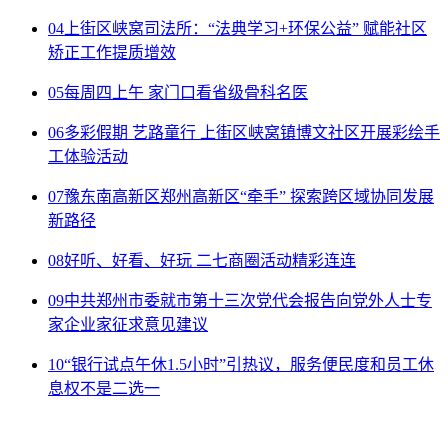
04
上街区峡窝司法所：“法典学习+环保公益” 赋能社区
矫正工作提质增效
05
每周四上午 家门口看省级骨科名医
06
多彩假期 艺路童行 上街区峡窝镇博文社区开展彩绘手
工体验活动
07
豫东南高新区郑州高新区“牵手” 探索跨区域协同发展
新路径
08
好听、好看、好玩 二七商圈活动精彩连连
09
中共郑州市委就市第十三次党代会报告向党外人士专
家企业家征求意见建议
10
“银行试点午休1.5小时”引热议，服务便民度和员工休
息权不是二选一