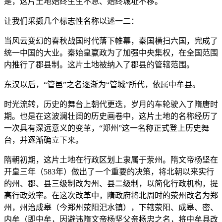
是，这片土地始终生生不息、始终城址不移。
让我们采撷几个标志性名称以述一二：
当风云变幻的春秋战国时代落下帷幕，秦国横扫六国，完成了
统一中国的大业。秦始皇嬴政为了加强中央集权，在全国范围
内推行了郡县制。这片土地被纳入了郡县的管辖范围。
东汉以后，“管邑”之名逐渐为“管城”所代，依属中牟县。
时光流转，历史的舞台上朝代更迭，岁月的车轮驶入了隋唐时
期。也是在这波澜壮阔的历史画卷中，这片土地的名称经历了
一次具有深远意义的变革，“郑州”这一名称正式登上历史舞
台，并逐渐确立下来。
隋朝初期，这片土地在行政区划上隶属于荥州。隋文帝杨坚在
开皇三年（583年）做出了一个重要的决策，将北朝以来实行
的州、郡、县三级制改为州、县二级制，以简化行政机构，提
高行政效率。在这次改革中，隋政府将北周时的荥州改名为郑
州，州治成皋（今郑州荥阳汜水镇），下辖荥阳、成皋、密、
内牟（即中牟，因避讳隋文帝杨坚父亲杨忠之名，将中牟县改