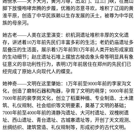
她傍水——天下大河，黄河为尊，出龙门、过三门峡，在嵩山
脚下放慢咆哮奔腾的步履，优雅的恣意寻欢，堆积了辽阔的黄
淮平原，创造了中华民族赖以生存发展的沃土，被尊为中华民
族的母亲河。
她古老——人类在这里演变：织机洞遗址堆积丰厚的文化遗
存，讲述着10万年前先民们丰富多彩的生活；老奶奶庙遗址多
层叠压的生活面，展示着5万年前到3万年前人类开始形成家庭
的生动细节；赵庄遗址石堆上摆放古棱齿象头骨等明显具有象
征意义的非功利性行为，表明3万年前居住在郑州的先民们已
经完成了原始人向现代人的蝶变。
她神奇——文明在这里肇始：1万年前至9000年前的李家沟文
化，创造了磨制石器和陶器，孕育了文明的萌芽；9000年前至
7000年前的裴李岗文化，创立了稻粟种植、专业制造、土木建
筑、礼仪规制、社会组织等文明要素，奠基了文明的基础；
7000年前至4000年前的清静沟遗址、大河村遗址、双槐树遗
址、西山遗址、青台遗址、古城寨遗址等，开创了天文观测、
丝绸纺织、建筑营造、礼仪规制等，形成初步的古代文明。