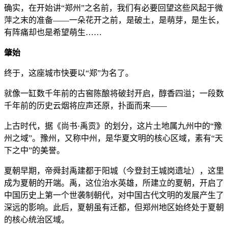
确实，在开始讲“郑州”之名前，我们有必要回望这些风起于微
萍之末的准备——一朵花开之前，是破土，是萌芽，是生长，
有阵痛却也是希望萌生……
肇始
终于，这座城市快要以“郑”为名了。
就像一缸数千年前的古窖陈酿将破封开启，醇香四溢；一段数
千年前的历史云烟将应声还原，扑面而来——
上古时代，据《尚书·禹贡》的划分，这片土地属九州中的“豫
州之域”。豫州，又称中州，是华夏文明的核心区域，素有“天
下之中”的美誉。
夏朝早期，帝舜封禹建都于阳城（今登封王城岗遗址），这里
成为夏朝的开端。禹，这位治水英雄，所建立的夏朝，开启了
中国历史上第一个世袭制朝代，对中国古代文明的发展产生了
深远的影响。此后，夏朝虽有迁都，但郑州地区始终处于夏朝
的核心统治区域。