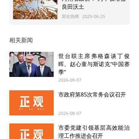
加强社会治理”的实践要求，认真落实省委关
良田沃土
于加强社会治理工作的部署安排，充分发挥
郑在协商
2025-06-25
专门协商机构作用，围绕以党建引领基层高
效能治理、扎实推进社会治理等重点工作，
相关新闻
认真履职尽责，积极建言献策。要进一步躬
世台联主席弗格森谈丁俊
身入局，持续落实“三联”机制，推动政协协
晖、赵心童与斯诺克“中国赛
商与基层协商有效衔接，用心用情帮助解决
季”
群众急难愁盼问题和基层治理难题，切实把
2026-08-07
政协制度优势转化为治理效能。要进一步凝
市政府第85次常务会议召开
聚共识，广泛宣传党中央关于基层治理的方
针政策、省委相关工作部署，广泛宣传我省
2026-08-07
以“基层善治”夯实“中原之治”的生动实践，集
市委党建引领基层高效能治
聚推动基层治理现代化的强大合力。
理工作推进会召开