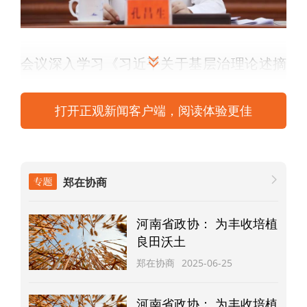
会议深入学习《习近平关于基层治理论述摘
编》，习近平总书记对精神文明建设工作作
打开正观新闻客户端，阅读体验更佳
出的重要指示和在《求是》杂志上发表的重
要文章等。会议指出，习近平总书记关于基
层治理的重要论述和在河南考察时对扎扎实
郑在协商
实加强社会治理提出的重要要求，立意高
远、内涵丰富、思想深邃。要站在推进国家
河南省政协： 为丰收培植
治理体系和治理能力现代化的高度，深刻领
良田沃土
会习近平总书记重要论述重要要求的核心要
郑在协商
2025-06-25
义，准确把握总书记提出的“着力改善民生、
河南省政协： 为丰收培植