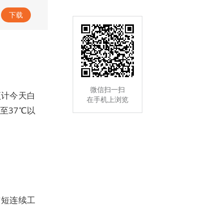
正观：新闻早餐 品读天下
下载
微信扫一扫
预计今天白
在手机上浏览
至37℃以
缩短连续工