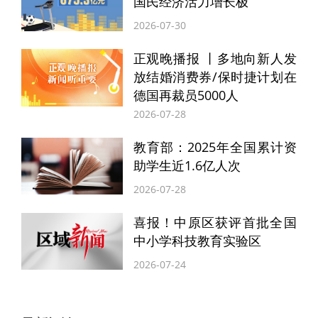
国民经济活力增长极
育部1979年由国会建立，是联邦政府中规模
2026-07-30
最小的内阁级机构之一，其总部和地区办公
机构分别有3100名和1100名员工。事实上，
正观晚播报 丨多地向新人发
放结婚消费券/保时捷计划在
联邦政府在美国教育领域作用有限，美国小
德国再裁员5000人
学和初中接收的资金中仅13%来自联邦资
2026-07-28
金，其余部分来自各级地方政府。
教育部：2025年全国累计资
助学生近1.6亿人次
综合多家外电说法，总统唐纳德·特朗普不认
2026-07-28
可教育部的作用，上月在白宫向媒体痛斥教
喜报！中原区获评首批全国
育部是“大骗局”，表示希望“立即”关掉教育
中小学科技教育实验区
部。
2026-07-24
依据特朗普的说法，有报告显示美国在每个