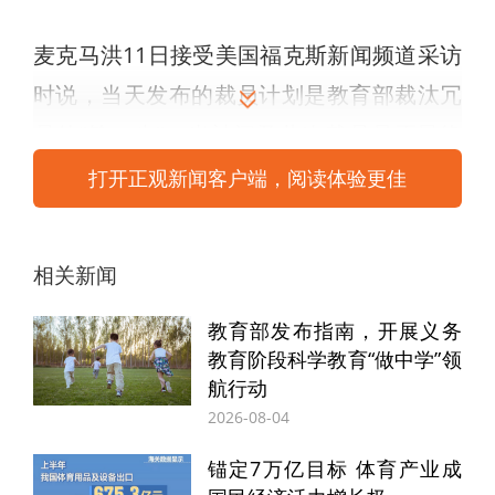
麦克马洪11日接受美国福克斯新闻频道采访
时说，当天发布的裁员计划是教育部裁汰冗
员的“第一步”。当被问及此次裁员是否最终
指向撤销整个部门时，麦克马洪回答“是
打开正观新闻客户端，阅读体验更佳
的”。
相关新闻
她3日出任教育部长当天在致员工的备忘录
中“吹风”道，教育部将开展“大规模裁员”，
教育部发布指南，开展义务
“终极任务”是裁汰冗员、将职权转移至各
教育阶段科学教育“做中学”领
航行动
州。
2026-08-04
综合美教育部官方网站和媒体报道信息，教
锚定7万亿目标 体育产业成