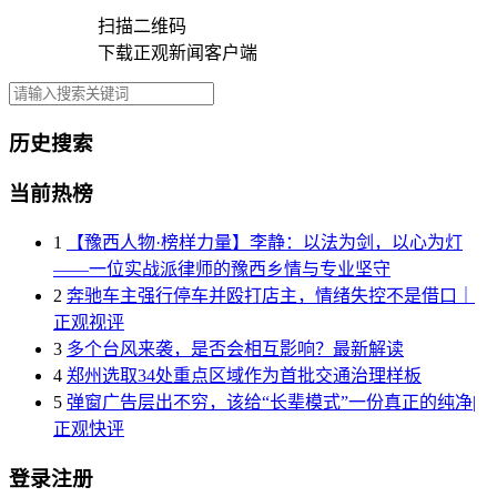
扫描二维码
下载正观新闻客户端
历史搜索
当前热榜
1
【豫西人物·榜样力量】李静：以法为剑，以心为灯
——一位实战派律师的豫西乡情与专业坚守
2
奔驰车主强行停车并殴打店主，情绪失控不是借口｜
正观视评
3
多个台风来袭，是否会相互影响？最新解读
4
郑州选取34处重点区域作为首批交通治理样板
5
弹窗广告层出不穷，该给“长辈模式”一份真正的纯净|
正观快评
登录注册