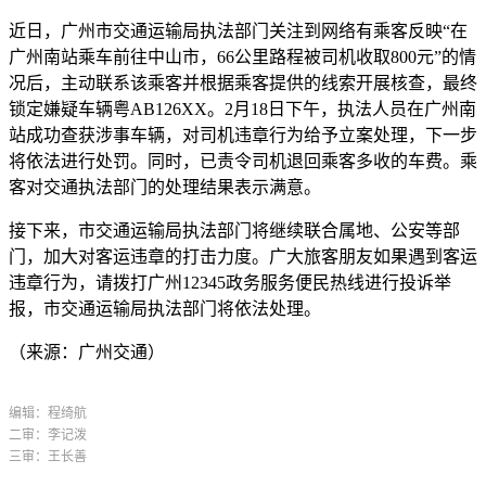
近日，广州市交通运输局执法部门关注到网络有乘客反映“在
广州南站乘车前往中山市，66公里路程被司机收取800元”的情
况后，主动联系该乘客并根据乘客提供的线索开展核查，最终
锁定嫌疑车辆粤AB126XX。2月18日下午，执法人员在广州南
站成功查获涉事车辆，对司机违章行为给予立案处理，下一步
将依法进行处罚。同时，已责令司机退回乘客多收的车费。乘
客对交通执法部门的处理结果表示满意。
接下来，市交通运输局执法部门将继续联合属地、公安等部
门，加大对客运违章的打击力度。广大旅客朋友如果遇到客运
违章行为，请拨打广州12345政务服务便民热线进行投诉举
报，市交通运输局执法部门将依法处理。
​（来源：广州交通）
编辑：程绮航
二审：李记泼
三审：王长善