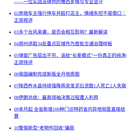
——一位实战派律师的豫西乡情与专业坚守
02
奔驰车主强行停车并殴打店主，情绪失控不是借口｜
正观视评
03
多个台风来袭，是否会相互影响？最新解读
04
郑州选取34处重点区域作为首批交通治理样板
05
弹窗广告层出不穷，该给“长辈模式”一份真正的纯净|
正观快评
06
我国编制完成新版全月地质图
07
陕西柞水县持续强降雨突发泥石流致1人死亡2人失联
08
伊朗总统：最高领袖决策过程遭人利用
09
本月起 全省新增100种门诊特药省内异地就医直接结
算
10
警惕新型“老物件回收”骗局