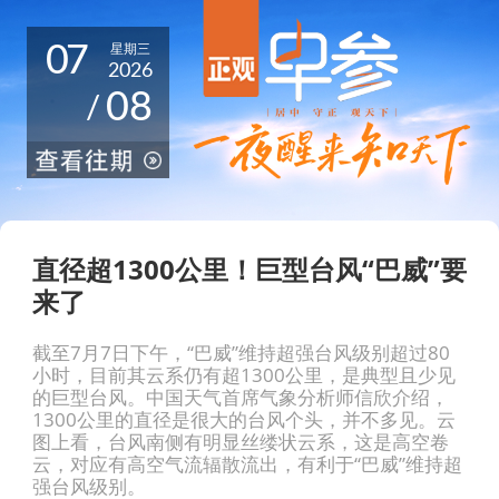
07
星期三
2026
08
/
直径超1300公里！巨型台风“巴威”要
来了
截至7月7日下午，“巴威”维持超强台风级别超过80
小时，目前其云系仍有超1300公里，是典型且少见
的巨型台风。中国天气首席气象分析师信欣介绍，
1300公里的直径是很大的台风个头，并不多见。云
图上看，台风南侧有明显丝缕状云系，这是高空卷
云，对应有高空气流辐散流出，有利于“巴威”维持超
强台风级别。